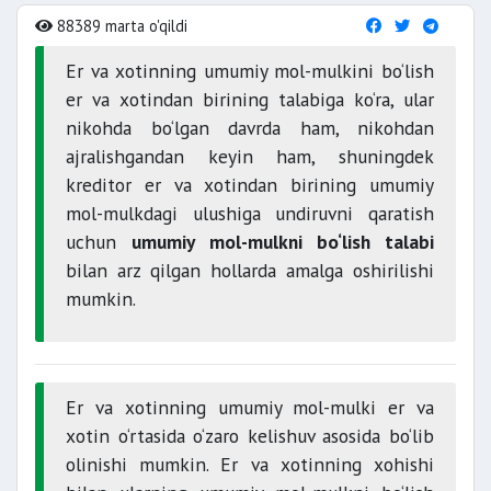
88389 marta o'qildi
Er va xotinning umumiy mol-mulkini bo‘lish
er va xotindan birining talabiga ko‘ra, ular
nikohda bo‘lgan davrda ham, nikohdan
ajralishgandan keyin ham, shuningdek
kreditor er va xotindan birining umumiy
mol-mulkdagi ulushiga undiruvni qaratish
uchun
umumiy mol-mulkni bo‘lish talabi
bilan arz qilgan hollarda amalga oshirilishi
mumkin.
Er va xotinning umumiy mol-mulki er va
xotin o‘rtasida o‘zaro kelishuv asosida bo‘lib
olinishi mumkin. Er va xotinning xohishi