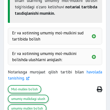
bilan ularning umumiy mol-mulkni bo‘lish
to‘g‘risidagi o‘zaro kelishuvi
notarial tartibda
tasdiqlanishi mumkin.
Er va xotinning umumiy mol-mulkini sud
tartibida bo‘lish
Er va xotinning umumiy mol-mulkini
bo‘lishda ulushlarni aniqlash:
Notariusga murojaat qilish tartibi bilan
havolada
tanishing.
Mol-mulkni bo‘lish
umumiy mulkdagi ulush
umumiy mulkni bo‘lish