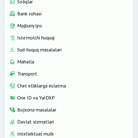
Soliqlar
Bank sohasi
Majburiy ijro
Iste’molchi huquqi
Sud-huquq masalalari
Mahalla
Transport
Chet elliklarga eslatma
One ID vа YaIDXP
Bojxona masalalar
Davlat xizmatlari
Intellektual mulk