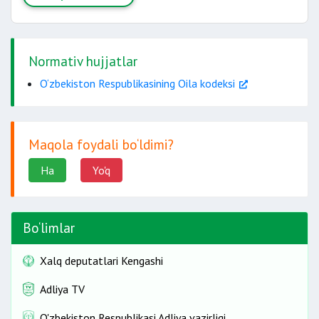
Normativ hujjatlar
O‘zbekiston Respublikasining Oila kodeksi
Maqola foydali bo‘ldimi?
Ha
Yo'q
Bo‘limlar
Xalq deputatlari Kengashi
Adliya TV
O'zbekiston Respublikasi Adliya vazirligi