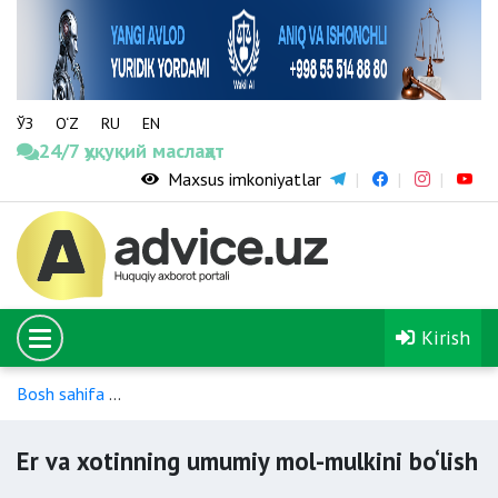
ЎЗ
O‘Z
RU
EN
24/7 ҳуқуқий маслаҳат
Maxsus imkoniyatlar
Kirish
Bosh sahifa
Er-xotinning shaxsiy hamda mulkiy huquq va majb
Er va xotinning umumiy mol-mulkini bo‘lish