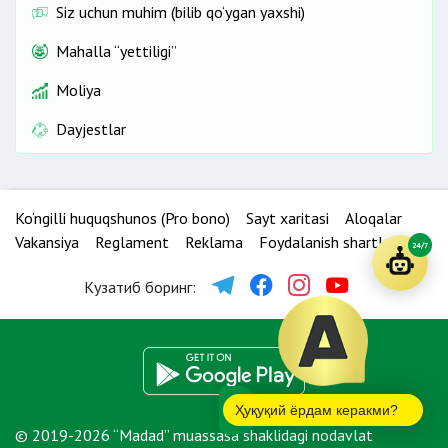
Siz uchun muhim (bilib qo‘ygan yaxshi)
Mahalla “yettiligi”
Moliya
Dayjestlar
Ko‘ngilli huquqshunos (Pro bono)
Sayt xaritasi
Aloqalar
Vakansiya
Reglament
Reklama
Foydalanish shartlari
24/7
Кузатиб боринг:
Ҳуқуқий ёрдам керакми?
© 2019-2026 “Madad” muassasa shaklidagi nodavlat