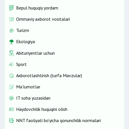
Bepul huquqiy yordam
Ommaviy axborot vositalari
Turizm
Ekologiya
Abituriyentlar uchun
Sport
Axborotlashtirish (turfa Mavzular)
Ma’lumotlar
IT soha yuzasidan
Haydovchilik huquqini olish
NNT faoliyati bo'yicha qonunchilik normalari