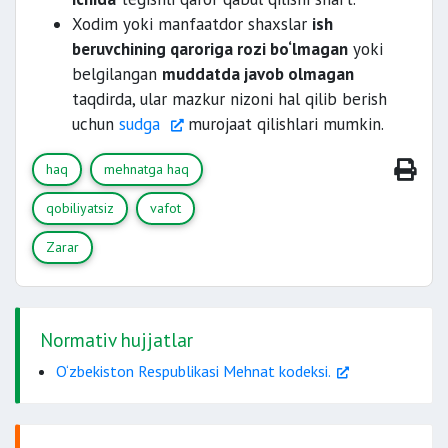
Xodim yoki manfaatdor shaxslar
ish
beruvchining qaroriga rozi bo‘lmagan
yoki
belgilangan
muddatda javob olmagan
taqdirda, ular mazkur nizoni hal qilib berish
uchun
sudga
murojaat qilishlari mumkin.
haq
mehnatga haq
qobiliyatsiz
vafot
Zarar
Normativ hujjatlar
O‘zbekiston Respublikasi Mehnat kodeksi.