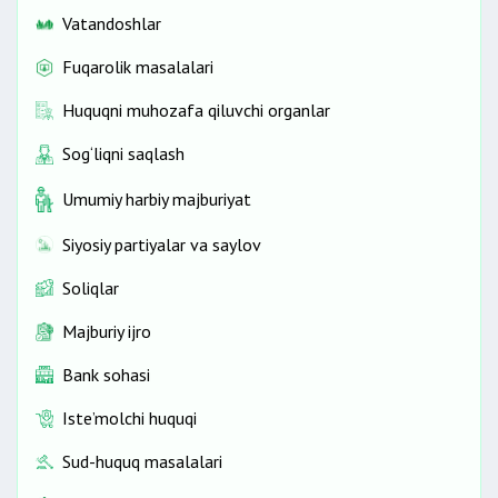
Vatandoshlar
Fuqarolik masalalari
Huquqni muhozafa qiluvchi organlar
Sog‘liqni saqlash
Umumiy harbiy majburiyat
Siyosiy partiyalar va saylov
Soliqlar
Majburiy ijro
Bank sohasi
Iste’molchi huquqi
Sud-huquq masalalari