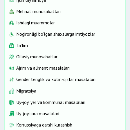
Ijtimoiy himoya
Mehnat munosabatlari
Ishdagi muammolar
Nogironligi bo‘lgan shaxslarga imtiyozlar
Ta’lim
Oilaviy munosabatlar
Ajrim va aliment masalalari
Gender tenglik va xotin-qizlar masalalari
Migratsiya
Uy-joy, yer va kommunal masalalari
Uy-joy ijara masalalari
Korrupsiyaga qarshi kurashish