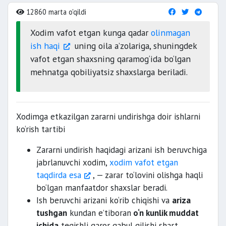
12860 marta o'qildi
Xodim vafot etgan kunga qadar
olinmagan
ish haqi
uning oila a’zolariga, shuningdek
vafot etgan shaxsning qaramog‘ida bo‘lgan
mehnatga qobiliyatsiz shaxslarga beriladi.
Xodimga etkazilgan zararni undirishga doir ishlarni
ko‘rish tartibi
Zararni undirish haqidagi arizani ish beruvchiga
jabrlanuvchi xodim,
xodim vafot etgan
taqdirda esa
, — zarar to‘lovini olishga haqli
bo‘lgan manfaatdor shaxslar beradi.
Ish beruvchi arizani ko‘rib chiqishi va
ariza
tushgan
kundan e’tiboran
o‘n kunlik muddat
ichida
tegishli qaror qabul qilishi shart.