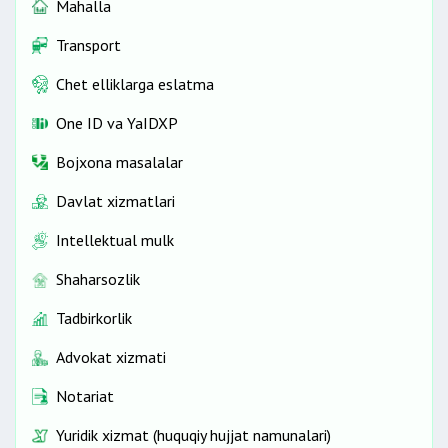
Mahalla
Transport
Chet elliklarga eslatma
One ID vа YaIDXP
Bojxona masalalar
Davlat xizmatlari
Intellektual mulk
Shaharsozlik
Tadbirkorlik
Advokat xizmati
Notariat
Yuridik xizmat (huquqiy hujjat namunalari)