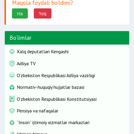
Maqola foydali bo‘ldimi?
Ha
Yo'q
Bo‘limlar
Xalq deputatlari Kengashi
Adliya TV
O'zbekiston Respublikasi Adliya vazirligi
Normativ-huquqiy hujjatlar bazasi
O‘zbekiston Respublikasi Konstitutsiyasi
Pensiya va nafaqalar
“Inson” ijtimoiy xizmatlar markazlari