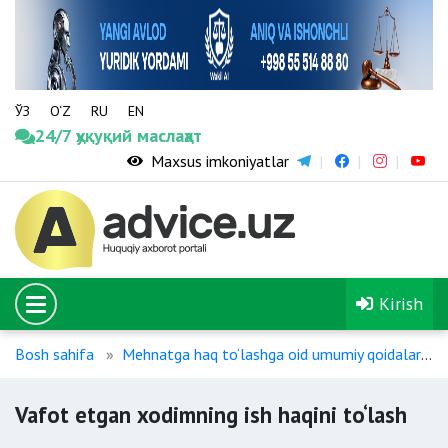
ЎЗ
O‘Z
RU
EN
24/7 ҳуқуқий маслаҳат
Maxsus imkoniyatlar
Kirish
Bosh sahifa
Mehnatga haq to‘lashga oid umumiy qoidalar
Vafot etgan xodimning ish haqini to‘lash