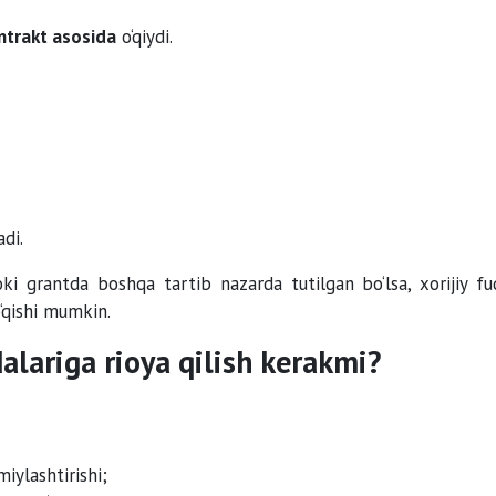
ntrakt asosida
o‘qiydi.
di.
ki grantda boshqa tartib nazarda tutilgan bo‘lsa, xorijiy fu
‘qishi mumkin.
alariga rioya qilish kerakmi?
miylashtirishi;