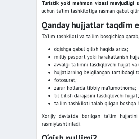
Turistik yoki mehmon vizasi mavjudligi 
uchun ta’lim tashkilotiga rasman qabul qili
Qanday hujjatlar taqdim e
Ta’lim tashkiloti va ta’lim bosqichiga qarab
o‘qishga qabul qilish haqida ariza;
milliy pasport yoki harakatlanish hujja
avvalgi ta’limni tasdiqlovchi hujjat va 
hujjatlarning belgilangan tartibdagi ta
fotosurat;
zarur hollarda tibbiy ma’lumotnoma;
til bilish darajasini tasdiqlovchi hujjat;
ta’lim tashkiloti talab qilgan boshqa h
Xorijiy davlatda berilgan ta’lim hujjati
rasmiylashtiriladi.
O‘qish pullimi?