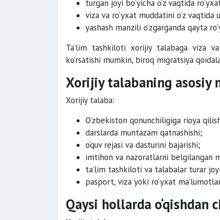
turgan joyi bo‘yicha o‘z vaqtida ro‘yxat
viza va ro‘yxat muddatini o‘z vaqtida u
yashash manzili o‘zgarganda qayta ro‘y
Ta’lim tashkiloti xorijiy talabaga viza va
ko‘rsatishi mumkin, biroq migratsiya qoidala
Xorijiy talabaning asosiy 
Xorijiy talaba:
O‘zbekiston qonunchiligiga rioya qilish
darslarda muntazam qatnashishi;
o‘quv rejasi va dasturini bajarishi;
imtihon va nazoratlarni belgilangan m
ta’lim tashkiloti va talabalar turar joy
pasport, viza yoki ro‘yxat ma’lumotlar
Qaysi hollarda o‘qishdan 