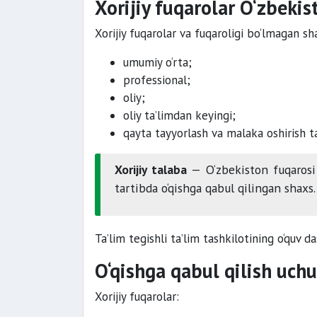
Xorijiy fuqarolar O‘zbeki
Xorijiy fuqarolar va fuqaroligi bo‘lmagan s
umumiy o‘rta;
professional;
oliy;
oliy ta’limdan keyingi;
qayta tayyorlash va malaka oshirish ta
Xorijiy talaba
— O‘zbekiston fuqarosi 
tartibda o‘qishga qabul qilingan shaxs.
Ta’lim tegishli ta’lim tashkilotining o‘quv da
O‘qishga qabul qilish uch
Xorijiy fuqarolar: