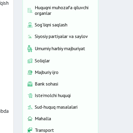
qish
Huquqni muhozafa qiluvchi
organlar
Sog‘liqni saqlash
Siyosiy partiyalar va saylov
Umumiy harbiy majburiyat
Soliqlar
Majburiy ijro
Bank sohasi
Iste’molchi huquqi
Sud-huquq masalalari
ibda
Mahalla
Transport