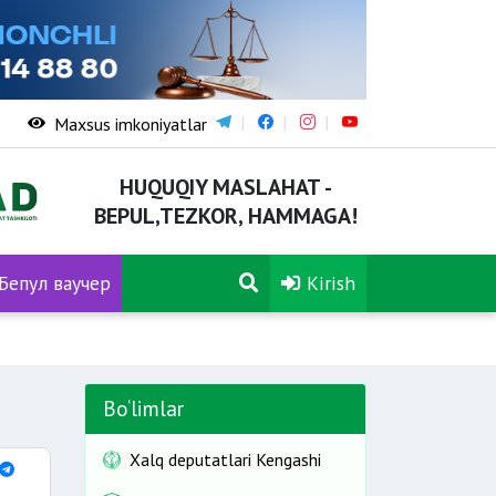
Maxsus imkoniyatlar
HUQUQIY MASLAHAT -
BEPUL,TEZKOR, HAMMAGA!
Бепул ваучер
Kirish
Bo‘limlar
Xalq deputatlari Kengashi