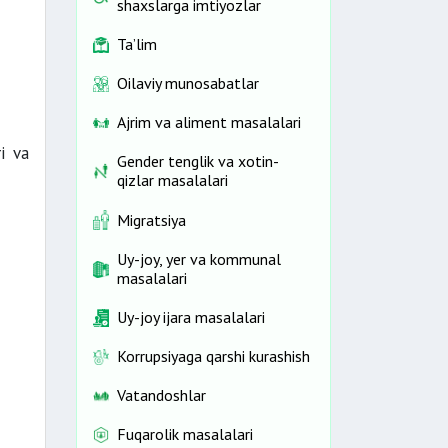
shaxslarga imtiyozlar
Ta’lim
Oilaviy munosabatlar
Ajrim va aliment masalalari
i va
Gender tenglik va xotin-
qizlar masalalari
Migratsiya
Uy-joy, yer va kommunal
masalalari
Uy-joy ijara masalalari
Korrupsiyaga qarshi kurashish
Vatandoshlar
Fuqarolik masalalari