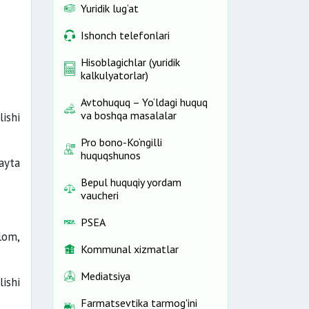
Yuridik lug‘at
Ishonch telefonlari
Hisoblagichlar (yuridik
kalkulyatorlar)
Avtohuquq – Yo‘ldagi huquq
va boshqa masalalar
ishi
Pro bono-Ko‘ngilli
huquqshunos
ayta
Bepul huquqiy yordam
vaucheri
PSEA
lom,
Kommunal xizmatlar
Mediatsiya
ishi
Farmatsevtika tarmog'ini