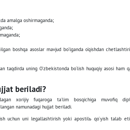
;
atda amalga oshirmaganda;
ganda;
ilmaganda;
ilgan boshqa asoslar mavjud bo‘lganda o‘qishdan chetlashtiril
lgan taqdirda uning O‘zbekistonda bo‘lish huquqiy asosi ham q
jjat beriladi?
mlagan xorijiy fuqaroga ta’lim bosqichiga muvofiq dip
langan namunadagi hujjat beriladi.
sh uchun uni legallashtirish yoki apostilь qo‘yish talab etil