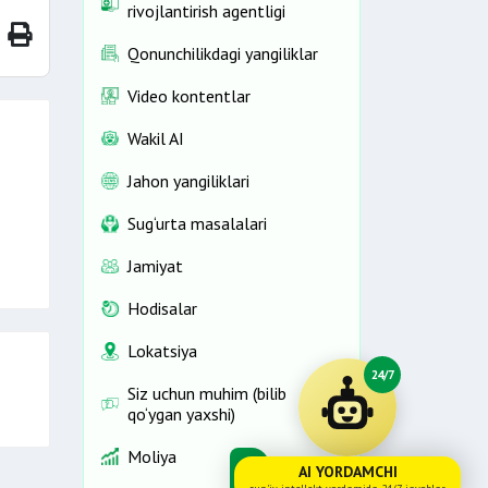
rivojlantirish agentligi
Qonunchilikdagi yangiliklar
Video kontentlar
Wakil AI
Jahon yangiliklari
Sug‘urta masalalari
Jamiyat
Hodisalar
Lokatsiya
24/7
Siz uchun muhim (bilib
qo‘ygan yaxshi)
Moliya
AI YORDAMCHI