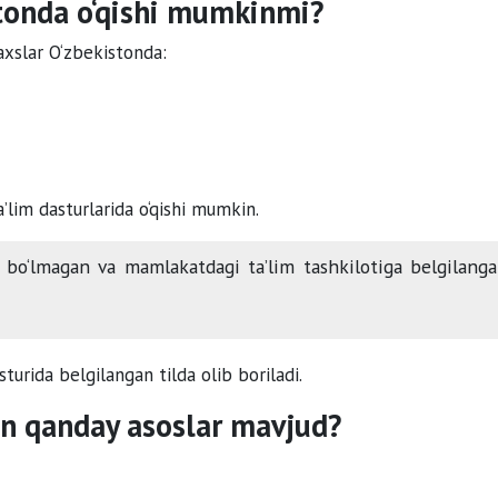
stonda o‘qishi mumkinmi?
haxslar O‘zbekistonda:
’lim dasturlarida o‘qishi mumkin.
bo‘lmagan va mamlakatdagi ta’lim tashkilotiga belgilang
sturida belgilangan tilda olib boriladi.
un qanday asoslar mavjud?