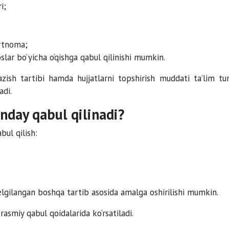
i;
artnoma;
lar bo‘yicha o‘qishga qabul qilinishi mumkin.
zish tartibi hamda hujjatlarni topshirish muddati ta’lim tur
adi.
anday qabul qilinadi?
bul qilish:
elgilangan boshqa tartib asosida amalga oshirilishi mumkin.
 rasmiy qabul qoidalarida ko‘rsatiladi.