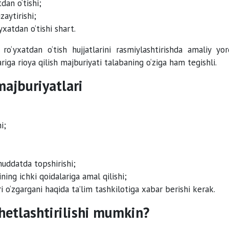
dan o‘tishi;
zaytirishi;
xatdan o‘tishi shart.
 ro‘yxatdan o‘tish hujjatlarini rasmiylashtirishda amaliy yo
riga rioya qilish majburiyati talabaning o‘ziga ham tegishli.
majburiyatlari
i;
uddatda topshirishi;
ining ichki qoidalariga amal qilishi;
i o‘zgargani haqida ta’lim tashkilotiga xabar berishi kerak.
chetlashtirilishi mumkin?