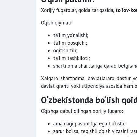
Xorijiy fuqarolar, qoida tariqasida,
to‘lov-ko
O‘qish qiymati:
ta’lim yo‘nalishi;
ta’lim bosqichi;
o‘qitish tili;
ta’lim tashkiloti;
shartnoma shartlariga qarab belgilana
Xalqaro shartnoma, davlatlararo dastur yo
davlat granti yoki stipendiya asosida ham o
O‘zbekistonda bo‘lish qoid
O‘qishga qabul qilingan xorijiy fuqaro:
amaldagi pasportga ega bo‘lishi;
zarur bo‘lsa, tegishli o‘qish vizasini ras