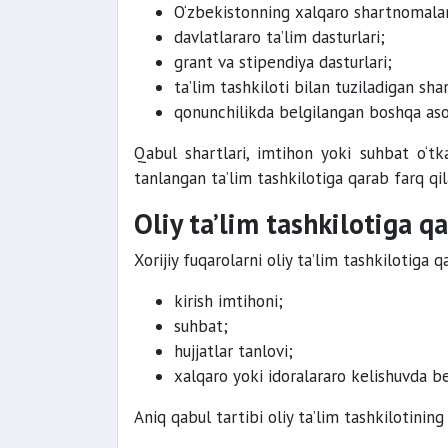
O‘zbekistonning xalqaro shartnomalar
davlatlararo ta’lim dasturlari;
grant va stipendiya dasturlari;
ta’lim tashkiloti bilan tuziladigan sh
qonunchilikda belgilangan boshqa asos
Qabul shartlari, imtihon yoki suhbat o‘tka
tanlangan ta’lim tashkilotiga qarab farq qil
Oliy ta’lim tashkilotiga q
Xorijiy fuqarolarni oliy ta’lim tashkilotiga qa
kirish imtihoni;
suhbat;
hujjatlar tanlovi;
xalqaro yoki idoralararo kelishuvda b
Aniq qabul tartibi oliy ta’lim tashkilotining