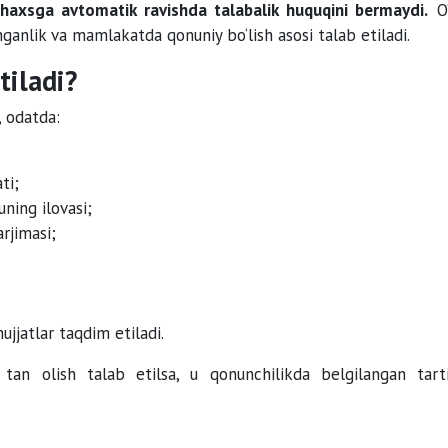
shaxsga avtomatik ravishda talabalik huquqini bermaydi.
O‘
nganlik va mamlakatda qonuniy bo‘lish asosi talab etiladi.
tiladi?
, odatda:
ti;
uning ilovasi;
rjimasi;
ujjatlar taqdim etiladi.
ni tan olish talab etilsa, u qonunchilikda belgilangan tart