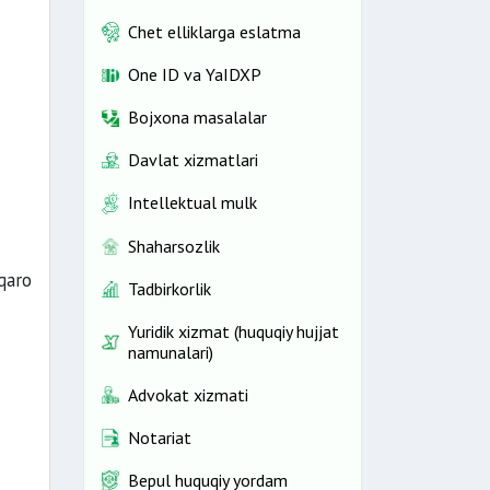
Chet elliklarga eslatma
One ID vа YaIDXP
Bojxona masalalar
Davlat xizmatlari
Intellektual mulk
Shaharsozlik
qaro
Tadbirkorlik
Yuridik xizmat (huquqiy hujjat
namunalari)
Advokat xizmati
Notariat
Bepul huquqiy yordam