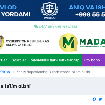
24/7 ҳуқуқий маслаҳат
tlar
Byurolar
Қонунчиликдаги янгиликлар
Pro bono
‘qitish
Xorijiy fuqarolarning O‘zbekistonda ta’lim olishi
 ta’lim olishi