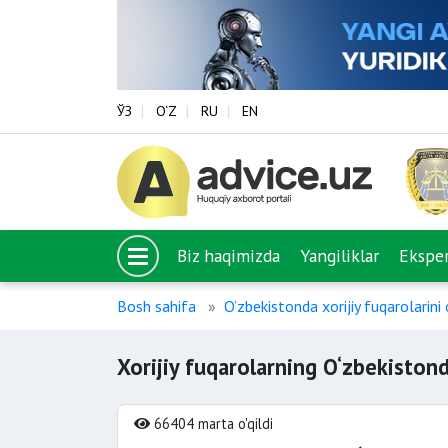
ЎЗ
O‘Z
RU
EN
Biz haqimizda
Yangiliklar
Eksper
Bosh sahifa
O‘zbekistonda xorijiy fuqarolarini o
Xorijiy fuqarolarning O‘zbekistonda
66404 marta o'qildi