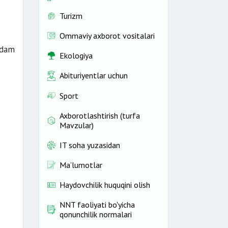
Turizm
Ommaviy axborot vositalari
rdam
Ekologiya
Abituriyentlar uchun
Sport
Axborotlashtirish (turfa
Mavzular)
IT soha yuzasidan
Ma’lumotlar
Haydovchilik huquqini olish
NNT faoliyati bo'yicha
qonunchilik normalari