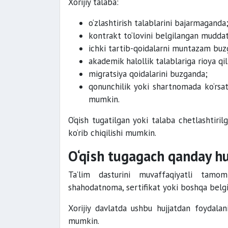
Xorijiy talaba:
o‘zlashtirish talablarini bajarmaganda
kontrakt to‘lovini belgilangan mudd
ichki tartib-qoidalarni muntazam buz
akademik halollik talablariga rioya q
migratsiya qoidalarini buzganda;
qonunchilik yoki shartnomada ko‘rsat
mumkin.
O‘qish tugatilgan yoki talaba chetlashtiri
ko‘rib chiqilishi mumkin.
O‘qish tugagach qanday hu
Ta’lim dasturini muvaffaqiyatli tamo
shahodatnoma, sertifikat yoki boshqa belgi
Xorijiy davlatda ushbu hujjatdan foydalani
mumkin.