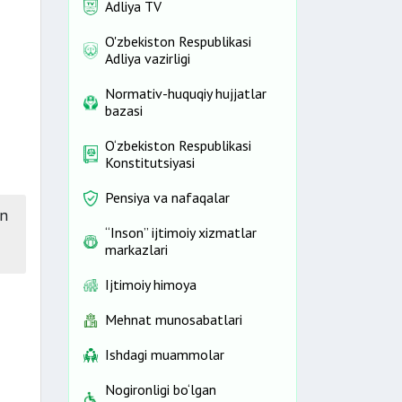
Adliya TV
O'zbekiston Respublikasi
Adliya vazirligi
Normativ-huquqiy hujjatlar
bazasi
O‘zbekiston Respublikasi
Konstitutsiyasi
Pensiya va nafaqalar
an
“Inson” ijtimoiy xizmatlar
markazlari
Ijtimoiy himoya
Mehnat munosabatlari
Ishdagi muammolar
Nogironligi bo‘lgan