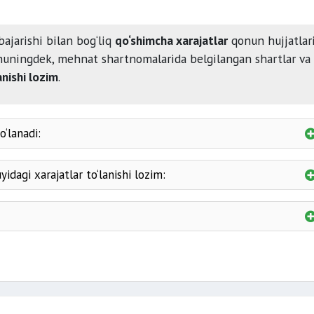
ajarishi bilan bog‘liq
qo‘shimcha xarajatlar
qonun hujjatlari
shuningdek, mehnat shartnomalarida belgilangan shartlar va
nishi lozim
.
o‘lanadi:
da
idagi xarajatlar to‘lanishi lozim:
anganlik
h
boshqa xarajatlar