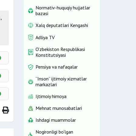
Normativ-huquqiy hujjatlar
bazasi
,
Xalq deputatlari Kengashi
Adliya TV
O‘zbekiston Respublikasi
Konstitutsiyasi
Pensiya va nafaqalar
“Inson” ijtimoiy xizmatlar
markazlari
Ijtimoiy himoya
Mehnat munosabatlari
Ishdagi muammolar
Nogironligi bo‘lgan