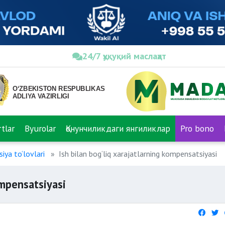
24/7 ҳуқуқий маслаҳат
tlar
Byurolar
Қонунчиликдаги янгиликлар
Pro bono
iya to‘lovlari
Ish bilan bog‘liq xarajatlarning kompensatsiyasi
ompensatsiyasi