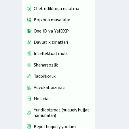
Chet elliklarga eslatma
Bojxona masalalar
One ID vа YaIDXP
Davlat xizmatlari
Intellektual mulk
Shaharsozlik
Tadbirkorlik
Advokat xizmati
Notariat
Yuridik xizmat (huquqiy hujjat
namunalari)
Bepul huquqiy yordam