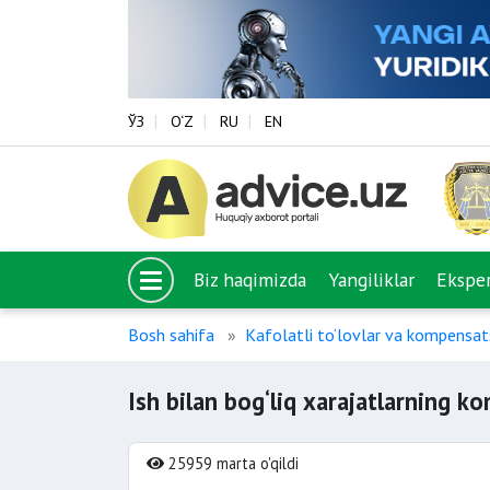
ЎЗ
O‘Z
RU
EN
Biz haqimizda
Yangiliklar
Eksper
Bosh sahifa
Kafolatli to‘lovlar va kompensats
Ish bilan bog‘liq xarajatlarning k
25959 marta o'qildi