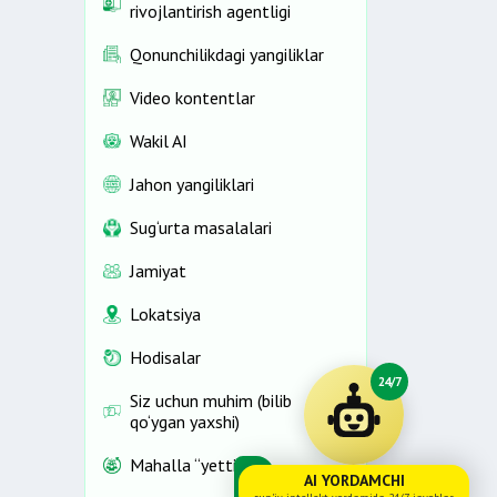
rivojlantirish agentligi
Qonunchilikdagi yangiliklar
Video kontentlar
Wakil AI
Jahon yangiliklari
Sug‘urta masalalari
Jamiyat
Lokatsiya
Hodisalar
24/7
Siz uchun muhim (bilib
qo‘ygan yaxshi)
Mahalla “yettiligi”
AI YORDAMCHI