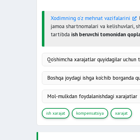
Xodimning o‘z mehnat vazifalarini
b
jamoa shartnomalari va kelishuvlari, 
tartibda
ish beruvchi tomonidan qopla
Qo‘shimcha xarajatlar quyidagilar uchun t
xizmat safari
ishga ko‘chib borgan
Boshqa joydagi ishga ko‘chib borganda quy
mol-mulkdan foydal
ko‘chirib boris
yangi joyda o‘rnashib olish
Mol-mulkdan foydalanishdagi xarajatlar
ish xarajat
kompensatsiya
xarajat