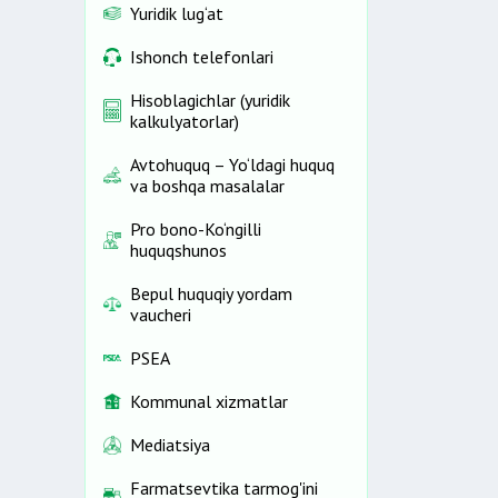
Yuridik lug‘at
Ishonch telefonlari
Hisoblagichlar (yuridik
kalkulyatorlar)
Avtohuquq – Yo‘ldagi huquq
va boshqa masalalar
Pro bono-Ko‘ngilli
huquqshunos
Bepul huquqiy yordam
vaucheri
PSEA
Kommunal xizmatlar
Mediatsiya
Farmatsevtika tarmog'ini