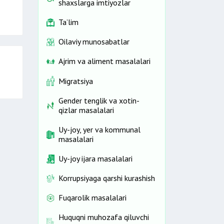
shaxslarga imtiyozlar
Ta’lim
Oilaviy munosabatlar
Ajrim va aliment masalalari
Migratsiya
Gender tenglik va xotin-
qizlar masalalari
Uy-joy, yer va kommunal
masalalari
Uy-joy ijara masalalari
Korrupsiyaga qarshi kurashish
Fuqarolik masalalari
Huquqni muhozafa qiluvchi