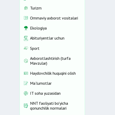
Turizm
Ommaviy axborot vositalari
Ekologiya
Abituriyentlar uchun
Sport
Axborotlashtirish (turfa
Mavzular)
Haydovchilik huquqini olish
Ma’lumotlar
IT soha yuzasidan
NNT faoliyati bo'yicha
qonunchilik normalari