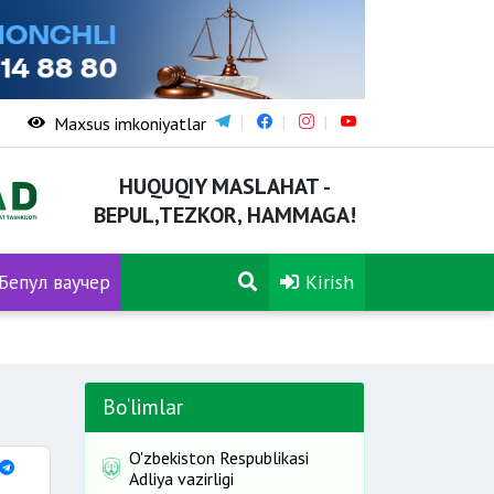
Maxsus imkoniyatlar
HUQUQIY MASLAHAT -
BEPUL,TEZKOR, HAMMAGA!
Бепул ваучер
Kirish
Bo‘limlar
O'zbekiston Respublikasi
Adliya vazirligi