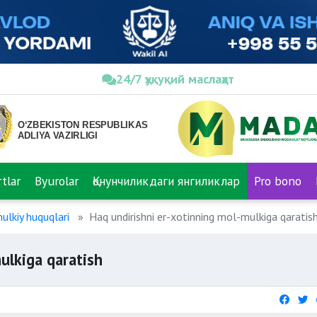
24/7 ҳуқуқий маслаҳат
tlar
Byurolar
Қонунчиликдаги янгиликлар
Pro bono
ulkiy huquqlari
Haq undirishni er-xotinning mol-mulkiga qaratis
ulkiga qaratish