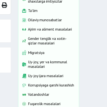
shaxslarga imtiyozlar
Ta’lim
Oilaviy munosabatlar
Ajrim va aliment masalalari
Gender tenglik va xotin-
qizlar masalalari
Migratsiya
Uy-joy, yer va kommunal
masalalari
Uy-joy ijara masalalari
Korrupsiyaga qarshi kurashish
Vatandoshlar
Fuqarolik masalalari