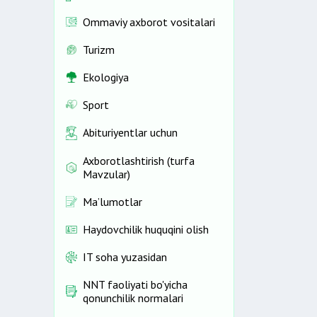
Ommaviy axborot vositalari
Turizm
Ekologiya
Sport
Abituriyentlar uchun
Axborotlashtirish (turfa
Mavzular)
Ma’lumotlar
Haydovchilik huquqini olish
IT soha yuzasidan
NNT faoliyati bo'yicha
qonunchilik normalari