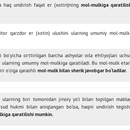
ha haq undirish faqat er (xotin)ning
mol-mulkiga qaratilis
itor qarzdor er (xotin) ulushini ularning umumiy mol-mulk
i bo‘yicha orttirilgan barcha ashyolar oila ehtiyojlari uch
sh ularning umumiy mol-mulkiga qaratiladi. Bu mol-mulk etar
ri o‘ziga qarashli
mol-mulk bilan sherik javobgar bo‘ladilar.
ularning biri tomonidan jinoiy yo‘l bilan topilgan mabla
i sud hukmi bilan aniqlangan bo‘lsa, haqni undirish tegish
iga qaratilishi mumkin.