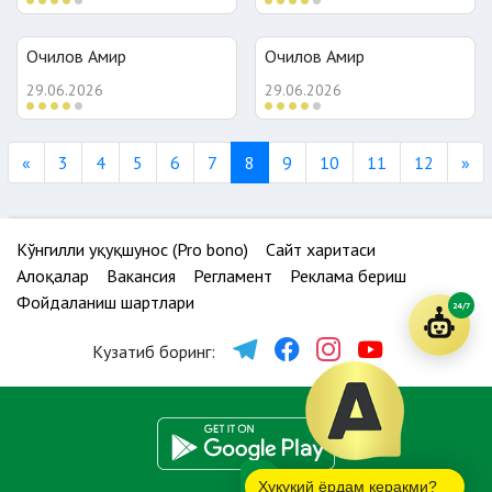
Очилов Амир
Очилов Амир
29.06.2026
29.06.2026
Previous
Ne
«
3
4
5
6
7
8
9
10
11
12
»
Кўнгилли ҳуқуқшунос (Pro bono)
Сайт харитаси
Алоқалар
Вакансия
Регламент
Реклама бериш
Фойдаланиш шартлари
24/7
Кузатиб боринг:
Ҳуқуқий ёрдам керакми?