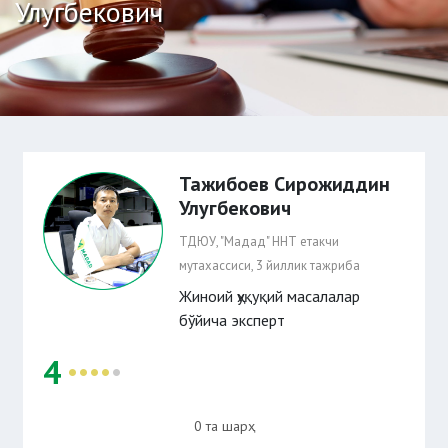
Улугбекович
Тажибоев Сирожиддин
Улугбекович
ТДЮУ, "Мадад" ННТ етакчи
мутахассиси, 3 йиллик тажриба
Жиноий ҳуқуқий масалалар
бўйича эксперт
4
0 та шарҳ