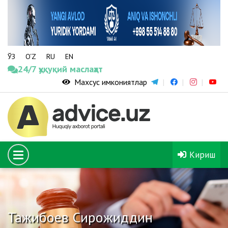
ЎЗ
O‘Z
RU
EN
24/7 ҳуқуқий маслаҳат
Махсус имкониятлар
Кириш
Тажибоев Сирожиддин