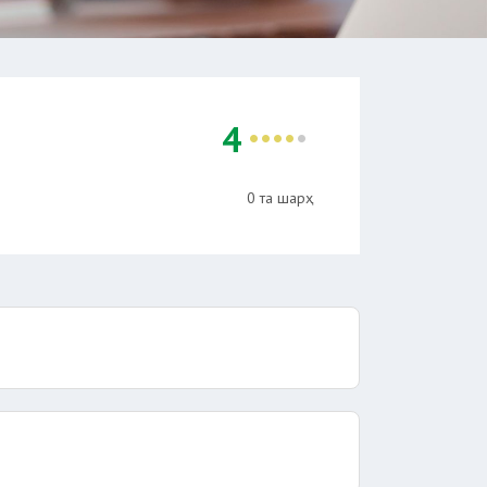
4
0 та шарҳ