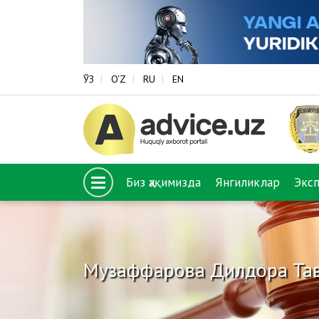
ЎЗ
O‘Z
RU
EN
Биз ҳақимизда
Янгиликлар
Экс
Музаффарова Дилдора Тав