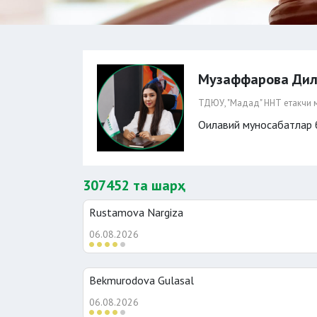
Музаффарова Дил
ТДЮУ, "Мадад" ННТ етакчи м
Оилавий муносабатлар 
307452 та шарҳ
Rustamova Nargiza
06.08.2026
Bekmurodova Gulasal
06.08.2026