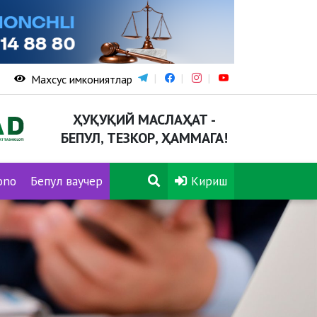
Махсус имкониятлар
ҲУҚУҚИЙ МАСЛАҲАТ -
БЕПУЛ, ТЕЗКОР, ҲАММАГА!
ono
Бепул ваучер
Кириш