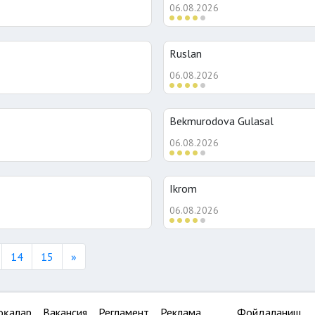
06.08.2026
Ruslan
06.08.2026
Bekmurodova Gulasal
06.08.2026
Ikrom
06.08.2026
Next
14
15
»
оқалар
Вакансия
Регламент
Реклама
Фойдаланиш