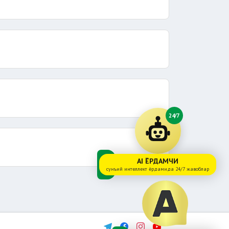
24/7
AI ЁРДАМЧИ
сунъий интеллект ёрдамида 24/7 жавоблар