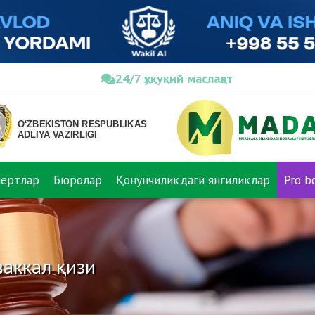
24/7 ҳуқуқий маслаҳат
пертлар
Бюролар
Қонунчиликдаги янгиликлар
Pro b
аккал қизи