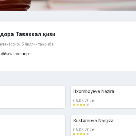
дора Таваккал қизи
утахассиси, 3 йиллик тажриба
бўйича эксперт
Ilxomboyeva Nazira
06.08.2026
Rustamova Nargiza
06.08.2026