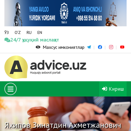
ЎЗ
O‘Z
RU
EN
24/7 ҳуқуқий маслаҳат
Махсус имкониятлар
Кириш
Яхипов Зинатдин Ахметжанович