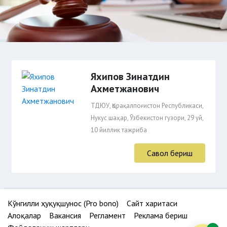
Яхипов Зинатдин
Ахметжанович
ТДЮУ, Қорақалпоғистон Республикаси,
Нукус шаҳар, Ўзбекистон гузори, 29 уй,
10 йиллик тажриба
Савол бериш
Кўнгилли ҳуқуқшунос (Pro bono)
Сайт харитаси
Алоқалар
Вакансия
Регламент
Реклама бериш