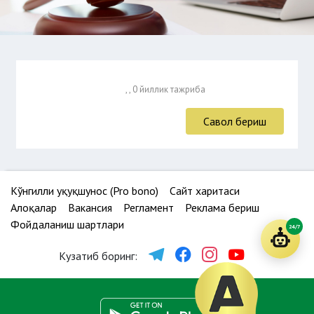
, , 0 йиллик тажриба
Савол бериш
Кўнгилли ҳуқуқшунос (Pro bono)
Сайт харитаси
Алоқалар
Вакансия
Регламент
Реклама бериш
Фойдаланиш шартлари
24/7
Кузатиб боринг: