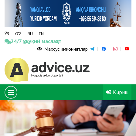
ЎЗ
O‘Z
RU
EN
24/7 ҳуқуқий маслаҳат
Махсус имкониятлар
Кириш