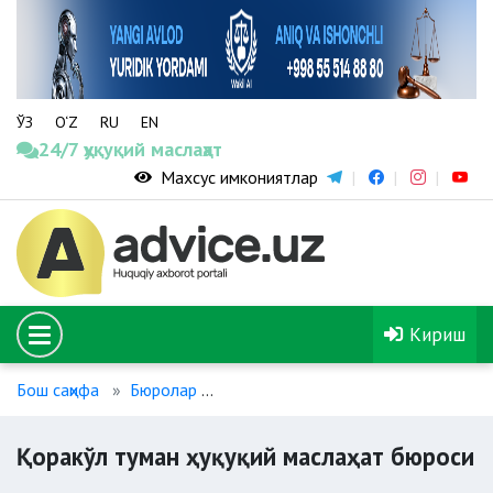
ЎЗ
O‘Z
RU
EN
24/7 ҳуқуқий маслаҳат
Махсус имкониятлар
Кириш
Бош саҳифа
Бюролар
Қоракўл туман ҳуқуқий маслаҳат бю
Қоракўл туман ҳуқуқий маслаҳат бюроси