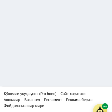
Кўнгилли ҳуқуқшунос (Pro bono)
Сайт харитаси
Алоқалар
Вакансия
Регламент
Реклама бериш
Фойдаланиш шартлари
24/7