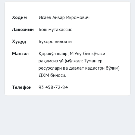
Ходим
Исаев Анвар Икромович
Лавозими
Бош мутахассис
Ҳудуд
Бухоро вилояти
Манзил
Қоракўл шаҳар, М.Улуғбек кўчаси
рақамсиз уй (мўлжал: Туман ер
ресурслари ва давлат кадастри бўлим)
ДХМ биноси.
Телефон
93 458-72-84