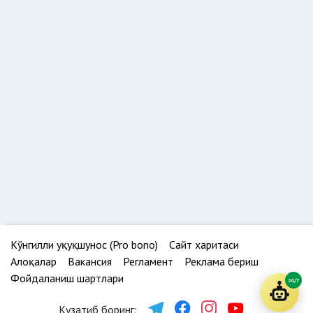
Кўнгилли ҳуқуқшунос (Pro bono)
Сайт харитаси
Алоқалар
Вакансия
Регламент
Реклама бериш
Фойдаланиш шартлари
24/7
Кузатиб боринг: