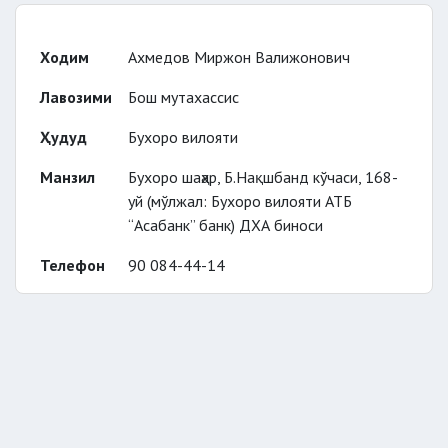
Ходим
Ахмедов Миржон Валижонович
Лавозими
Бош мутахассис
Ҳудуд
Бухоро вилояти
Манзил
Бухоро шаҳар, Б.Нақшбанд кўчаси, 168-
уй (мўлжал: Бухоро вилояти АТБ
“Асабанк” банк) ДХА биноси
Телефон
90 084-44-14