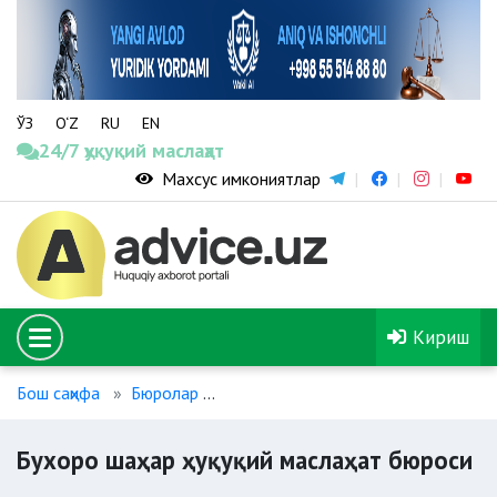
ЎЗ
O‘Z
RU
EN
24/7 ҳуқуқий маслаҳат
Махсус имкониятлар
Кириш
Бош саҳифа
Бюролар
Бухоро шаҳар ҳуқуқий маслаҳат бюр
Бухоро шаҳар ҳуқуқий маслаҳат бюроси