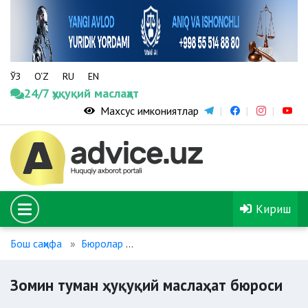
ЎЗ
O‘Z
RU
EN
24/7 ҳуқуқий маслаҳат
Махсус имкониятлар
Кириш
Бош саҳифа
Бюролар
Зомин туман ҳуқуқий маслаҳат бюро
Зомин туман ҳуқуқий маслаҳат бюроси