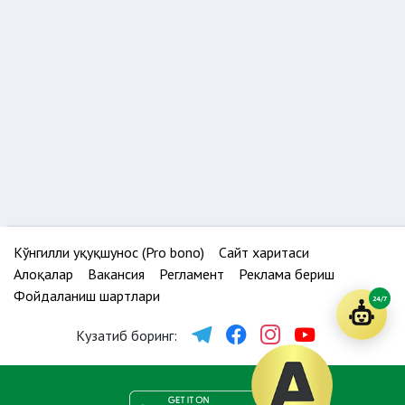
Кўнгилли ҳуқуқшунос (Pro bono)
Сайт харитаси
Алоқалар
Вакансия
Регламент
Реклама бериш
Фойдаланиш шартлари
24/7
Кузатиб боринг: