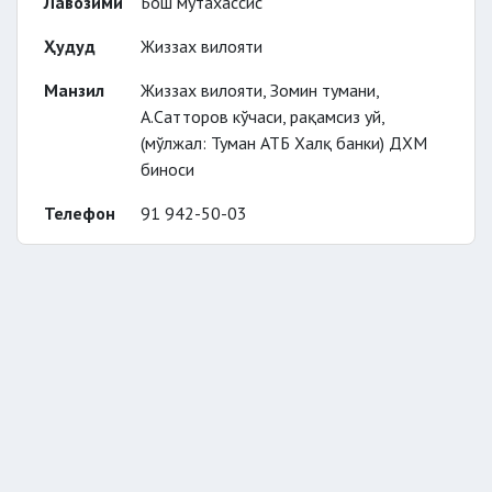
Лавозими
Бош мутахассис
Ҳудуд
Жиззах вилояти
Манзил
Жиззах вилояти, Зомин тумани,
А.Сатторов кўчаси, рақамсиз уй,
(мўлжал: Туман АТБ Халқ банки) ДХМ
биноси
Телефон
91 942-50-03