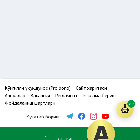
Кўнгилли ҳуқуқшунос (Pro bono)
Сайт харитаси
Алоқалар
Вакансия
Регламент
Реклама бериш
Фойдаланиш шартлари
24/7
Кузатиб боринг: