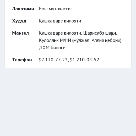
Лавозими
Бош мутахассис
Ҳудуд
Қашқадарё вилояти
Манзил
Қашқадарё вилояти, Шаҳрисабз шаҳри,
Кулоллик МФЙ (мўлжал: Аллия ҳиёбони)
ДХМ биноси.
Телефон
97 110-77-22, 91 210-04-52