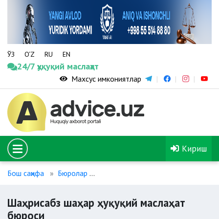
ЎЗ
O‘Z
RU
EN
24/7 ҳуқуқий маслаҳат
Махсус имкониятлар
Кириш
Бош саҳифа
Бюролар
Шаҳрисабз шаҳар ҳуқуқий маслаҳат б
Шаҳрисабз шаҳар ҳуқуқий маслаҳат
бюроси