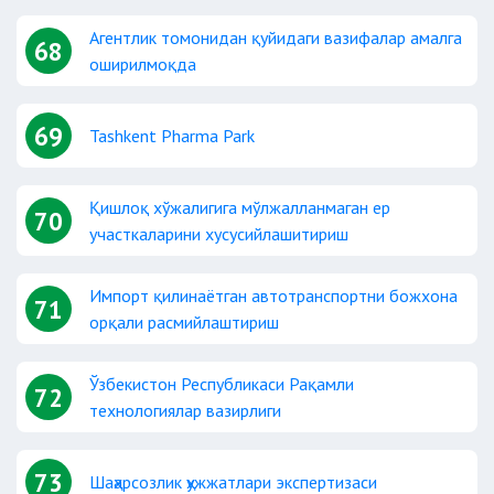
Агентлик томонидан қуйидаги вазифалар амалга
68
оширилмоқда
69
Tashkent Pharma Park
Қишлоқ хўжалигига мўлжалланмаган ер
70
участкаларини хусусийлашитириш
Импорт қилинаётган автотранспортни божхона
71
орқали расмийлаштириш
Ўзбекистон Республикаси Рақамли
72
технологиялар вазирлиги
73
Шаҳарсозлик ҳужжатлари экспертизаси