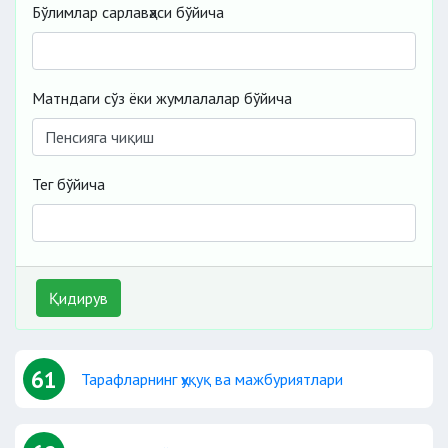
Бўлимлар сарлавҳаси бўйича
Матндаги сўз ёки жумлалалар бўйича
Тег бўйича
Қидирув
61
Тарафларнинг ҳуқуқ ва мажбуриятлари