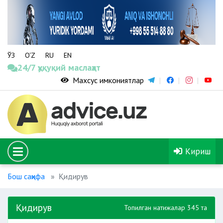
ЎЗ
O‘Z
RU
EN
24/7 ҳуқуқий маслаҳат
Махсус имкониятлар
Кириш
Бош саҳифа
Қидирув
Қидирув
Топилган натижалар 345 та