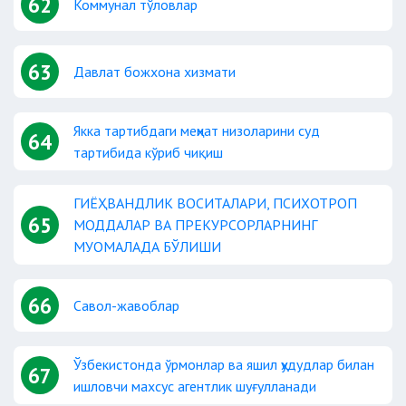
62
Коммунал тўловлар
63
Давлат божхона хизмати
Якка тартибдаги меҳнат низоларини суд
64
тартибида кўриб чиқиш
ГИЁҲВАНДЛИК ВОСИТАЛАРИ, ПСИХОТРОП
65
МОДДАЛАР ВА ПРЕКУРСОРЛАРНИНГ
МУОМАЛАДА БЎЛИШИ
66
Савол-жавоблар
Ўзбекистонда ўрмонлар ва яшил ҳудудлар билан
67
ишловчи махсус агентлик шуғулланади