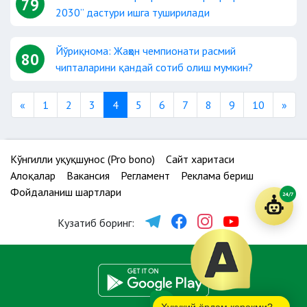
79
2030” дастури ишга туширилади
Йўриқнома: Жаҳон чемпионати расмий
80
чипталарини қандай сотиб олиш мумкин?
Previous
Nex
«
1
2
3
4
5
6
7
8
9
10
»
Кўнгилли ҳуқуқшунос (Pro bono)
Сайт харитаси
Алоқалар
Вакансия
Регламент
Реклама бериш
Фойдаланиш шартлари
24/7
Кузатиб боринг: