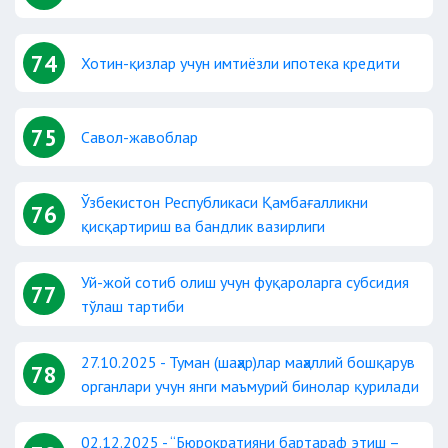
74
Хотин-қизлар учун имтиёзли ипотека кредити
75
Савол-жавоблар
Ўзбекистон Республикаси Қамбағалликни
76
қисқартириш ва бандлик вазирлиги
Уй-жой сотиб олиш учун фуқароларга субсидия
77
тўлаш тартиби
27.10.2025 - Туман (шаҳар)лар маҳаллий бошқарув
78
органлари учун янги маъмурий бинолар қурилади
02.12.2025 - “Бюрократияни бартараф этиш –