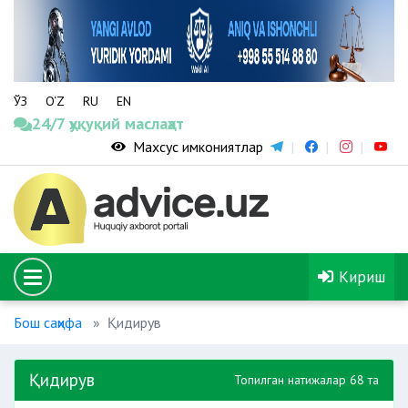
ЎЗ
O‘Z
RU
EN
24/7 ҳуқуқий маслаҳат
Махсус имкониятлар
Кириш
Бош саҳифа
Қидирув
Қидирув
Топилган натижалар 68 та