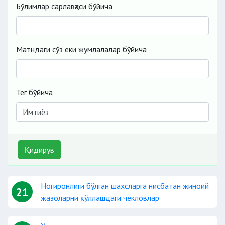
Бўлимлар сарлавҳаси бўйича
Матндаги сўз ёки жумлалалар бўйича
Тег бўйича
Қидирув
Ногиронлиги бўлган шахсларга нисбатан жиноий
21
жазоларни қўллашдаги чекловлар