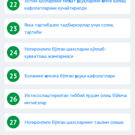
Хотин-қизларнинг меҳнат ҳуқуқларини ҳимоя қилиш
22
кафолатларини кучайтирилди
Якка тартибдаги тадбиркорлар учун солиқ
23
тартиби
Ногиронлиги бўлган шахсларни қўллаб-
24
қувватлаш жамғармаси
25
Боланинг ҳимояга бўлган ҳуқуқи кафолатлари
Ихтисослаштирилган тиббий ёрдам олиш бўйича
26
имтиёзлар
27
Ногиронлиги бўлган шахсларнинг таълим олиши