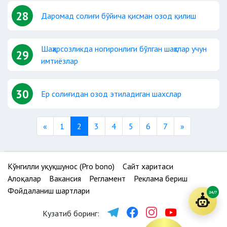
28
Даромад солиғи бўйича қисман озод қилиш
Шаҳарсозликда ногиронлиги бўлган шаҳслар учун
29
имтиёзлар
30
Ер солиғидан озод этиладиган шахслар
Previous
Next
«
1
2
3
4
5
6
7
»
Кўнгилли ҳуқуқшунос (Pro bono)
Сайт харитаси
Алоқалар
Вакансия
Регламент
Реклама бериш
Фойдаланиш шартлари
24/7
Кузатиб боринг: