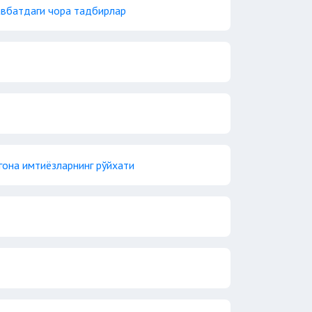
авбатдаги чора тадбирлар
гона имтиёзларнинг рўйхати