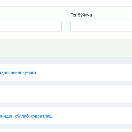
Тег бўйича
ҳалланинг кўмаги
онидан қўллаб-қувватлаш