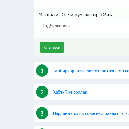
Матндаги сўз ёки жумлалалар бўйича
Қидирув
1
Тадбиркорликни ривожлантиришда ма
2
Ҳаётий мисоллар
3
Паррандачилик соҳасини давлат том