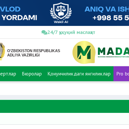
24/7 ҳуқуқий маслаҳат
пертлар
Бюролар
Қонунчиликдаги янгиликлар
Pro b