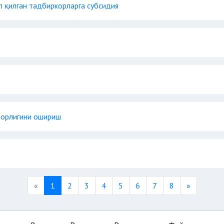
л қилган тадбиркорларга субсидия
орлигини ошириш
Previous
Next
«
1
2
3
4
5
6
7
8
»