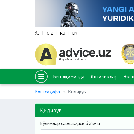
ЎЗ
O‘Z
RU
EN
Биз ҳақимизда
Янгиликлар
Экс
Бош саҳифа
Қидирув
Қидирув
Бўлимлар сарлавҳаси бўйича