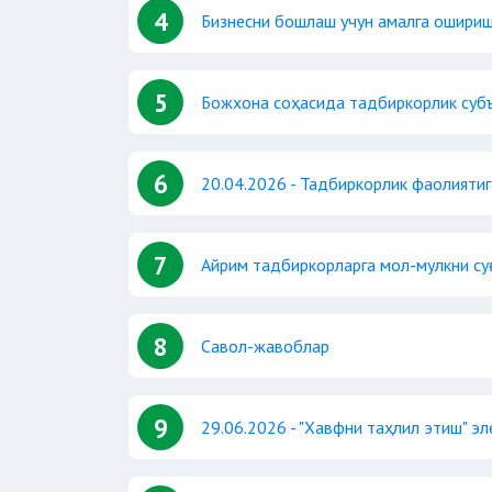
4
Бизнесни бошлаш учун амалга ошириш
5
Божхона соҳасида тадбиркорлик суб
6
20.04.2026 - Тадбиркорлик фаолияти
7
Айрим тадбиркорларга мол-мулкни су
8
Савол-жавоблар
9
29.06.2026 - "Хавфни таҳлил этиш" э