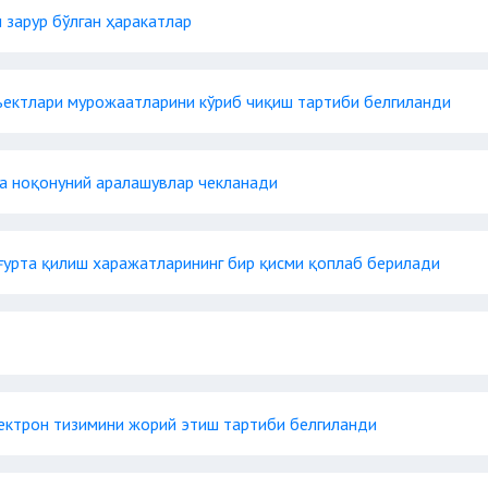
 зарур бўлган ҳаракатлар
ъектлари мурожаатларини кўриб чиқиш тартиби белгиланди
га ноқонуний аралашувлар чекланади
ғурта қилиш харажатларининг бир қисми қоплаб берилади
лектрон тизимини жорий этиш тартиби белгиланди