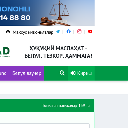
Махсус имкониятлар
ҲУҚУҚИЙ МАСЛАҲАТ -
БЕПУЛ, ТЕЗКОР, ҲАММАГА!
ono
Бепул ваучер
Кириш
Топилган натижалар 159 та