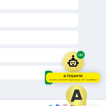
24/7
AI ЁРДАМЧИ
сунъий интеллект ёрдамида 24/7 жавоблар