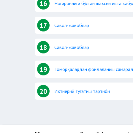
16
Ногиронлиги бўлган шахсни ишга қабу
17
Савол-жавоблар
18
Савол-жавоблар
19
Томорқалардан фойдаланиш самарад
20
Ихтиёрий тугатиш тартиби