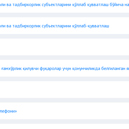
ли ва тадбиркорлик субъектларини қўллаб қувватлаш бўйича н
 аҳоли ва тадбиркорлик субъектларини қўллаб-қувватлаш
а ғамхўрлик қилувчи фуқаролар учун қонунчиликда белгиланган я
елефони»