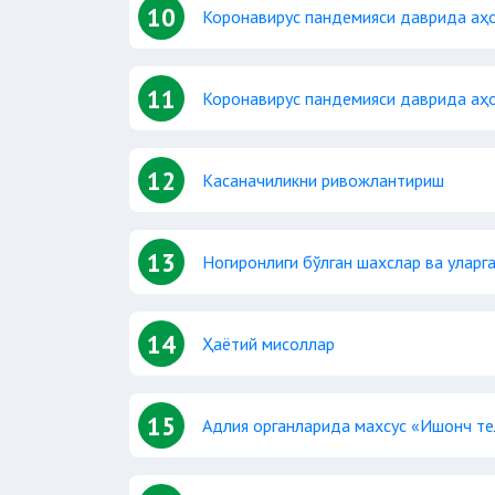
10
Коронавирус пандемияси даврида аҳо
11
​​​​​​​Коронавирус пандемияси даврида
12
Касаначиликни ривожлантириш
13
Ногиронлиги бўлган шахслар ва уларг
14
Ҳаётий мисоллар
15
Адлия органларида махсус «Ишонч т