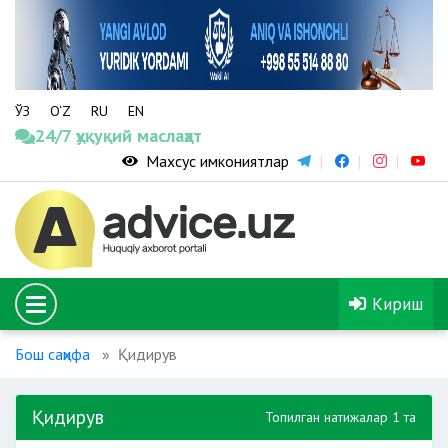
ЎЗ
O‘Z
RU
EN
24/7 ҳуқуқий маслаҳат
Махсус имкониятлар
Кириш
Бош саҳифа
Қидирув
Қидирув
Топилган натижалар 1 та