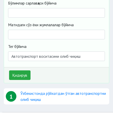
Бўлимлар сарлавҳаси бўйича
Матндаги сўз ёки жумлалалар бўйича
Тег бўйича
Қидирув
Ўзбекистонда рўйхатдан ўтган автотранспортни
1
олиб чиқиш