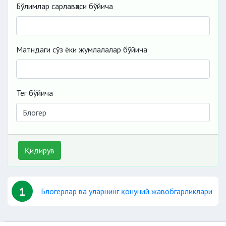
Бўлимлар сарлавҳаси бўйича
Матндаги сўз ёки жумлалалар бўйича
Тег бўйича
Қидирув
1
Блогерлар ва уларнинг қонуний жавобгарликлари