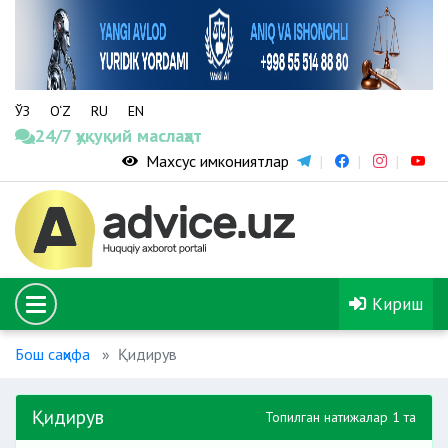
ЎЗ
O‘Z
RU
EN
24/7 ҳуқуқий маслаҳат
Махсус имкониятлар
Кириш
Бош саҳифа
Қидирув
Қидирув
Топилган натижалар 1 та