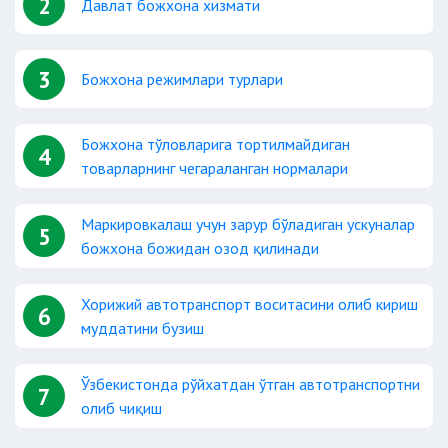
2
Давлат божхона хизмати
3
Божхона режимлари турлари
Божхона тўловларига тортилмайдиган
4
товарларнинг чегараланган нормалари
Маркировкалаш учун зарур бўладиган ускуналар
5
божхона божидан озод қилинади
Хорижий автотранспорт воситасини олиб кириш
6
муддатини бузиш
Ўзбекистонда рўйхатдан ўтган автотранспортни
7
олиб чиқиш