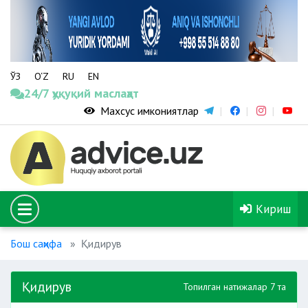
ЎЗ
O‘Z
RU
EN
24/7 ҳуқуқий маслаҳат
Махсус имкониятлар
Кириш
Бош саҳифа
Қидирув
Қидирув
Топилган натижалар 7 та