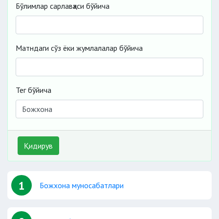
Бўлимлар сарлавҳаси бўйича
Матндаги сўз ёки жумлалалар бўйича
Тег бўйича
Қидирув
1
Божхона муносабатлари