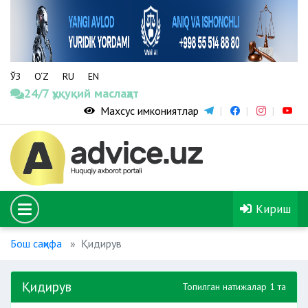
ЎЗ
O‘Z
RU
EN
24/7 ҳуқуқий маслаҳат
Махсус имкониятлар
Кириш
Бош саҳифа
Қидирув
Қидирув
Топилган натижалар 1 та