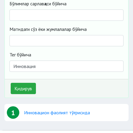
Бўлимлар сарлавҳаси бўйича
Матндаги сўз ёки жумлалалар бўйича
Тег бўйича
Қидирув
1
Инновацион фаолият тўғрисида