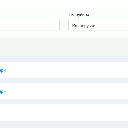
Тег бўйича
ари
ари