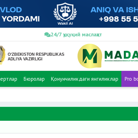
24/7 ҳуқуқий маслаҳат
пертлар
Бюролар
Қонунчиликдаги янгиликлар
Pro b