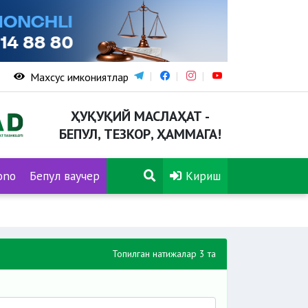
Махсус имкониятлар
ҲУҚУҚИЙ МАСЛАҲАТ -
БЕПУЛ, ТЕЗКОР, ҲАММАГА!
ono
Бепул ваучер
Кириш
Топилган натижалар 3 та