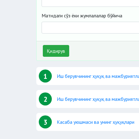
Матндаги сўз ёки жумлалалар бўйича
Қидирув
1
Иш берувчининг ҳуқуқ ва мажбуриятл
2
Иш берувчининг ҳуқуқ ва мажбуриятл
3
Касаба уюшмаси ва унинг ҳуқуқлари