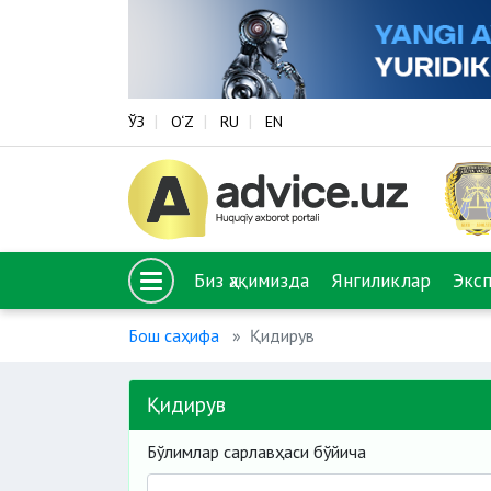
ЎЗ
O‘Z
RU
EN
Биз ҳақимизда
Янгиликлар
Экс
Бош саҳифа
Қидирув
Қидирув
Бўлимлар сарлавҳаси бўйича