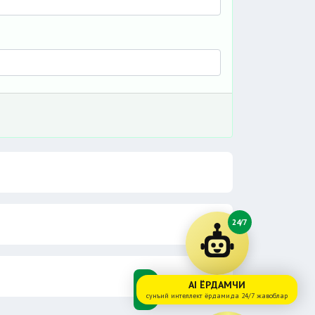
24/7
AI ЁРДАМЧИ
сунъий интеллект ёрдамида 24/7 жавоблар