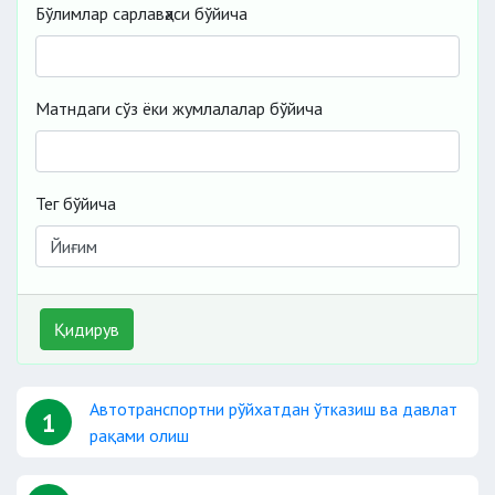
Бўлимлар сарлавҳаси бўйича
Матндаги сўз ёки жумлалалар бўйича
Тег бўйича
Қидирув
Автотранспортни рўйхатдан ўтказиш ва давлат
1
рақами олиш