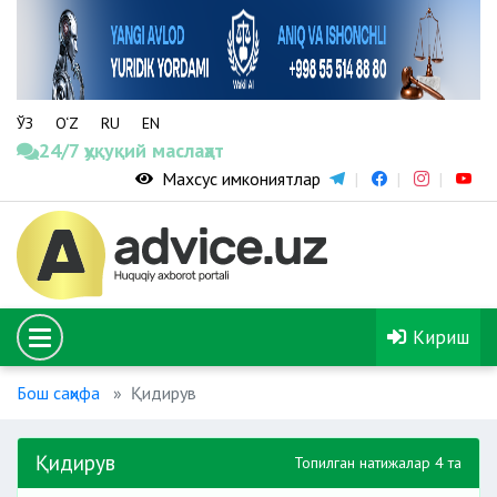
ЎЗ
O‘Z
RU
EN
24/7 ҳуқуқий маслаҳат
Махсус имкониятлар
Кириш
Бош саҳифа
Қидирув
Қидирув
Топилган натижалар 4 та