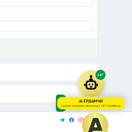
24/7
AI ЁРДАМЧИ
сунъий интеллект ёрдамида 24/7 жавоблар