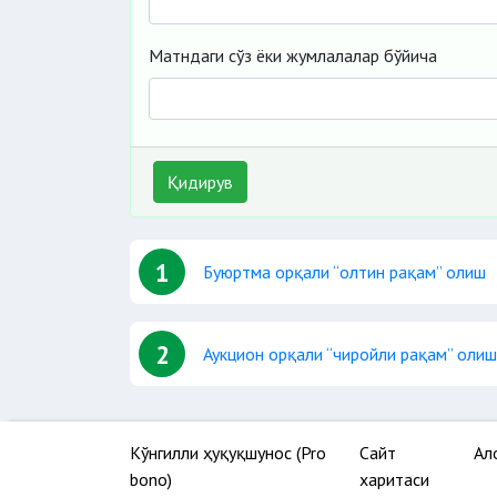
Матндаги сўз ёки жумлалалар бўйича
Қидирув
1
Буюртма орқали “олтин рақам” олиш
2
Аукцион орқали “чиройли рақам” олиш
Кўнгилли ҳуқуқшунос (Pro
Сайт
Ал
bono)
харитаси