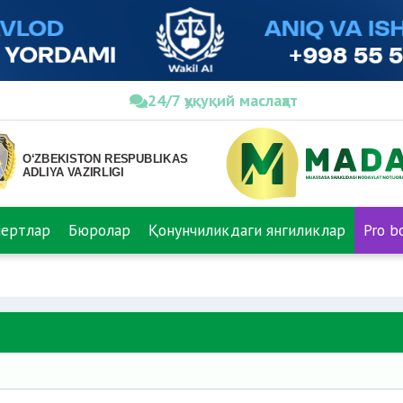
24/7 ҳуқуқий маслаҳат
пертлар
Бюролар
Қонунчиликдаги янгиликлар
Pro b