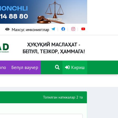
Махсус имкониятлар
ҲУҚУҚИЙ МАСЛАҲАТ -
БЕПУЛ, ТЕЗКОР, ҲАММАГА!
ono
Бепул ваучер
Кириш
Топилган натижалар 2 та