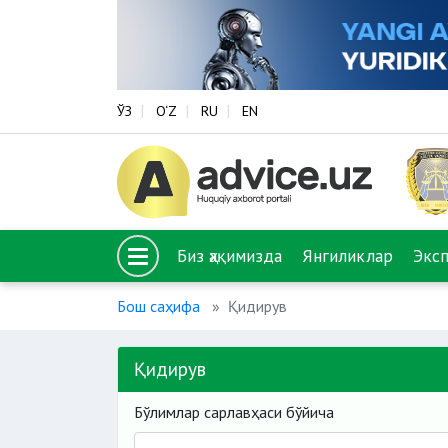
ЎЗ
O‘Z
RU
EN
Биз ҳақимизда
Янгиликлар
Экс
Бош саҳифа
Қидирув
Қидирув
Бўлимлар сарлавҳаси бўйича