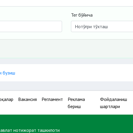
Тег бўйича
и бузиш
оқалар
Вакансия
Регламент
Реклама
Фойдаланиш
бериш
шартлари
давлат нотижорат ташкилоти