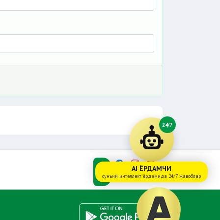
24/7
AI ЁРДАМЧИ
сунъий интеллект ёрдамида 24/7 жавоблар