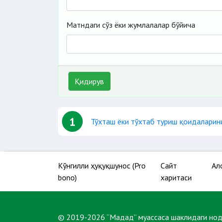
Матндаги сўз ёки жумлалалар бўйича
Қидирув
1
Тўхташ ёки тўхтаб туриш қоидаларин
Кўнгилли ҳуқуқшунос (Pro
Сайт
Ал
bono)
харитаси
© 2019-2026 “Мадад” муассаса шаклидаги но