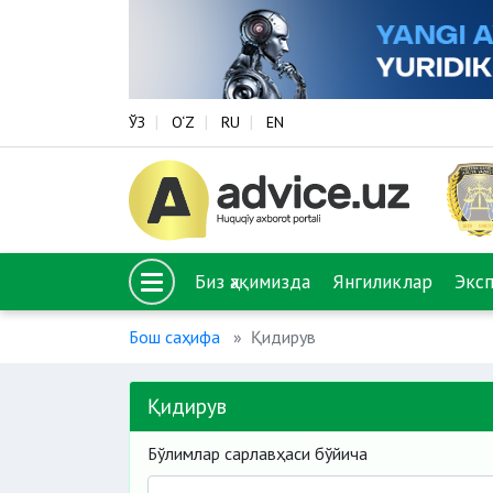
ЎЗ
O‘Z
RU
EN
Биз ҳақимизда
Янгиликлар
Экс
Бош саҳифа
Қидирув
Қидирув
Бўлимлар сарлавҳаси бўйича