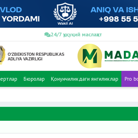
24/7 ҳуқуқий маслаҳат
пертлар
Бюролар
Қонунчиликдаги янгиликлар
Pro b