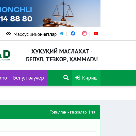
Махсус имкониятлар
ҲУҚУҚИЙ МАСЛАҲАТ -
БЕПУЛ, ТЕЗКОР, ҲАММАГА!
ono
Бепул ваучер
Кириш
Топилган натижалар 1 та