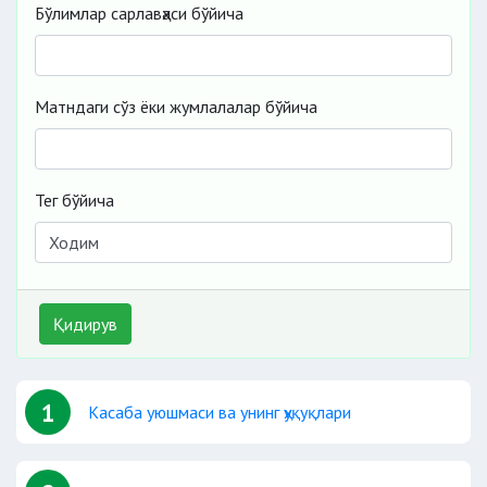
Бўлимлар сарлавҳаси бўйича
Матндаги сўз ёки жумлалалар бўйича
Тег бўйича
Қидирув
1
Касаба уюшмаси ва унинг ҳуқуқлари