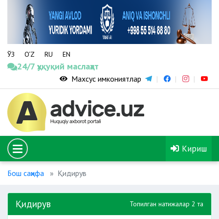
ЎЗ
O‘Z
RU
EN
24/7 ҳуқуқий маслаҳат
Махсус имкониятлар
Кириш
Бош саҳифа
Қидирув
Қидирув
Топилган натижалар 2 та