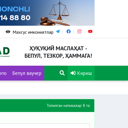
Махсус имкониятлар
ҲУҚУҚИЙ МАСЛАҲАТ -
БЕПУЛ, ТЕЗКОР, ҲАММАГА!
ono
Бепул ваучер
Кириш
Топилган натижалар 8 та