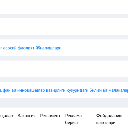
г асосий фаолият йўналишлари
, фан ва инновациялар вазирлиги ҳузуридаги Билим ва малакала
оқалар
Вакансия
Регламент
Реклама
Фойдаланиш
бериш
шартлари