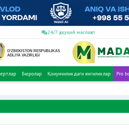
24/7 ҳуқуқий маслаҳат
пертлар
Бюролар
Қонунчиликдаги янгиликлар
Pro b