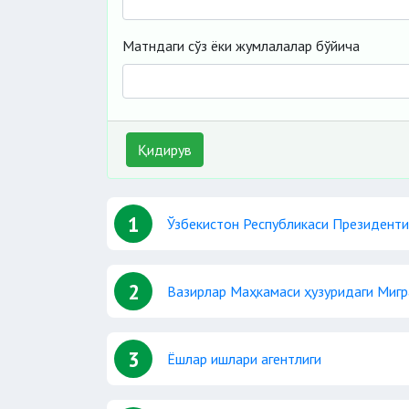
Матндаги сўз ёки жумлалалар бўйича
Қидирув
1
Ўзбекистон Республикаси Президенти
2
Вазирлар Маҳкамаси ҳузуридаги Мигр
3
Ёшлар ишлари агентлиги