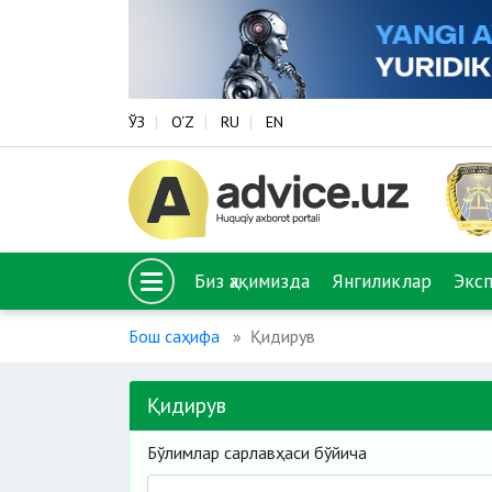
ЎЗ
O‘Z
RU
EN
Биз ҳақимизда
Янгиликлар
Экс
Бош саҳифа
Қидирув
Қидирув
Бўлимлар сарлавҳаси бўйича