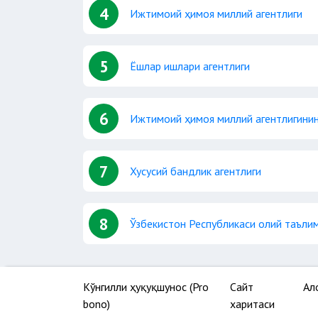
4
Ижтимоий ҳимоя миллий агентлиги
5
Ёшлар ишлари агентлиги
6
Ижтимоий ҳимоя миллий агентлигинин
7
Хусусий бандлик агентлиги
8
Ўзбекистон Республикаси олий таълим
Кўнгилли ҳуқуқшунос (Pro
Сайт
Ал
bono)
харитаси