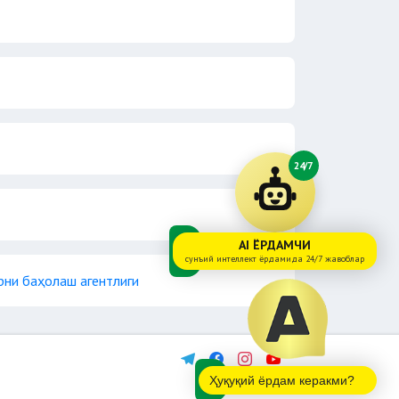
24/7
AI ЁРДАМЧИ
сунъий интеллект ёрдамида 24/7 жавоблар
рни баҳолаш агентлиги
Ҳуқуқий ёрдам керакми?