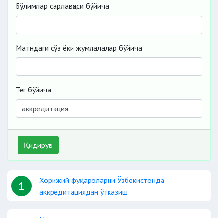
Бўлимлар сарлавҳаси бўйича
Матндаги сўз ёки жумлалалар бўйича
Тег бўйича
Қидирув
Хорижий фуқароларни Ўзбекистонда
1
аккредитациядан ўтказиш