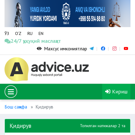
ЎЗ
O‘Z
RU
EN
24/7 ҳуқуқий маслаҳат
Махсус имкониятлар
Кириш
Бош саҳифа
Қидирув
Қидирув
Топилган натижалар 2 та