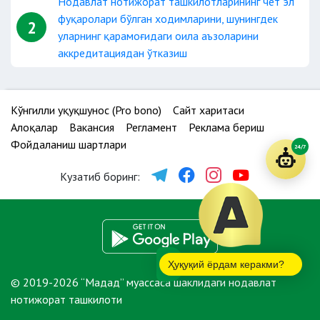
Нодавлат нотижорат ташкилотларининг чет эл
фуқаролари бўлган ходимларини, шунингдек
2
уларнинг қарамоғидаги оила аъзоларини
аккредитациядан ўтказиш
Кўнгилли ҳуқуқшунос (Pro bono)
Сайт харитаси
Алоқалар
Вакансия
Регламент
Реклама бериш
Фойдаланиш шартлари
24/7
Кузатиб боринг:
Ҳуқуқий ёрдам керакми?
© 2019-2026 “Мадад” муассаса шаклидаги нодавлат
нотижорат ташкилоти