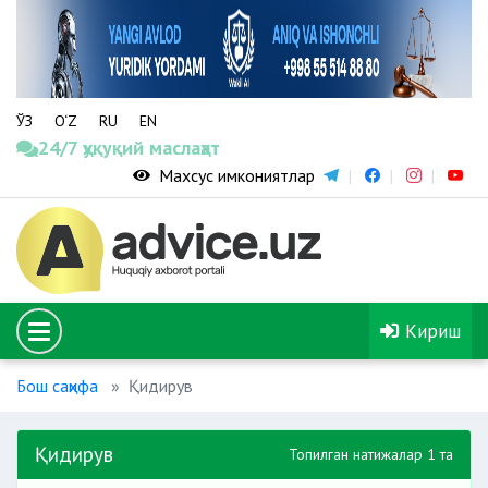
ЎЗ
O‘Z
RU
EN
24/7 ҳуқуқий маслаҳат
Махсус имкониятлар
Кириш
Бош саҳифа
Қидирув
Қидирув
Топилган натижалар 1 та