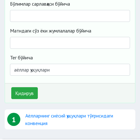
Бўлимлар сарлавҳаси бўйича
Матндаги сўз ёки жумлалалар бўйича
Тег бўйича
Қидирув
Аёлларнинг сиёсий ҳуқуқлари тўғрисидаги
1
конвенция