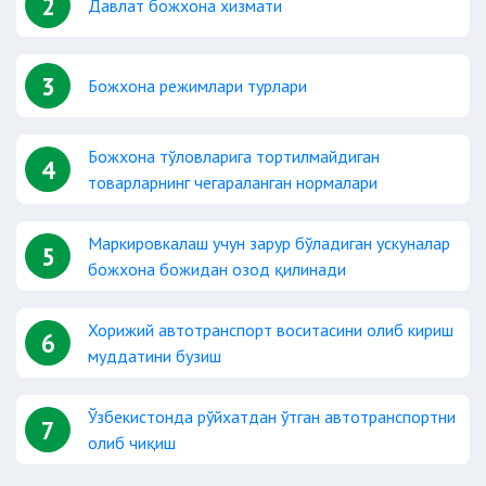
2
Давлат божхона хизмати
3
Божхона режимлари турлари
Божхона тўловларига тортилмайдиган
4
товарларнинг чегараланган нормалари
Маркировкалаш учун зарур бўладиган ускуналар
5
божхона божидан озод қилинади
Хорижий автотранспорт воситасини олиб кириш
6
муддатини бузиш
Ўзбекистонда рўйхатдан ўтган автотранспортни
7
олиб чиқиш