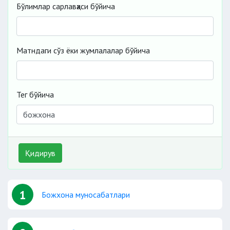
Бўлимлар сарлавҳаси бўйича
Матндаги сўз ёки жумлалалар бўйича
Тег бўйича
Қидирув
1
Божхона муносабатлари