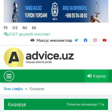
ЎЗ
O‘Z
RU
EN
24/7 ҳуқуқий маслаҳат
Махсус имкониятлар
Кириш
Бош саҳифа
Қидирув
Қидирув
Топилган натижалар 7 та