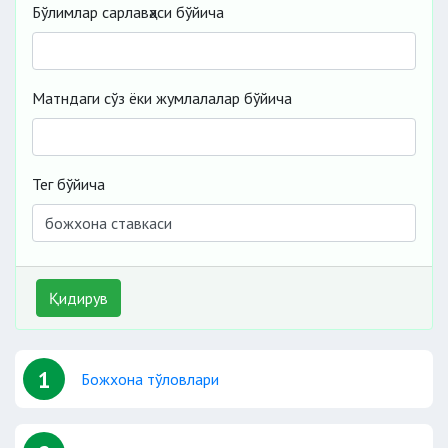
Бўлимлар сарлавҳаси бўйича
Матндаги сўз ёки жумлалалар бўйича
Тег бўйича
Қидирув
1
Божхона тўловлари