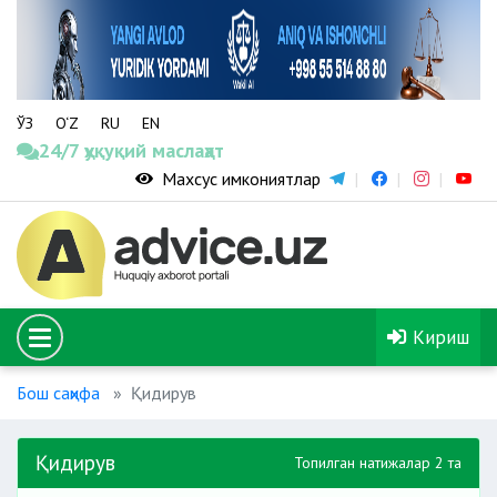
ЎЗ
O‘Z
RU
EN
24/7 ҳуқуқий маслаҳат
Махсус имкониятлар
Кириш
Бош саҳифа
Қидирув
Қидирув
Топилган натижалар 2 та