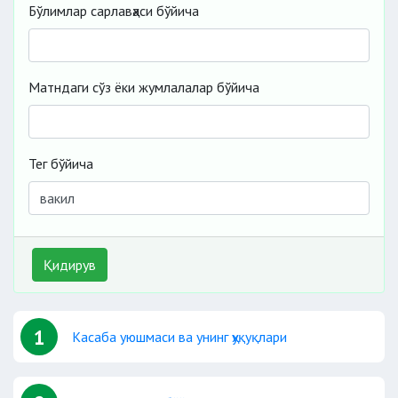
Бўлимлар сарлавҳаси бўйича
Матндаги сўз ёки жумлалалар бўйича
Тег бўйича
Қидирув
1
Касаба уюшмаси ва унинг ҳуқуқлари