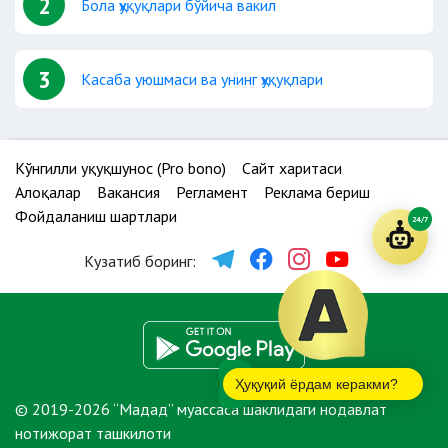
2
Бола ҳуқуқлари бўйича вакил
3
Касаба уюшмаси ва унинг ҳуқуқлари
Кўнгилли ҳуқуқшунос (Pro bono)
Сайт харитаси
Алоқалар
Вакансия
Регламент
Реклама бериш
Фойдаланиш шартлари
24/7
Кузатиб боринг:
Ҳуқуқий ёрдам керакми?
© 2019-2026 “Мадад” муассаса шаклидаги нодавлат
нотижорат ташкилоти