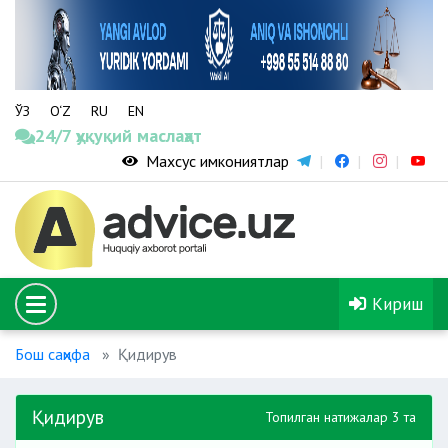
ЎЗ
O‘Z
RU
EN
24/7 ҳуқуқий маслаҳат
Махсус имкониятлар
Кириш
Бош саҳифа
Қидирув
Қидирув
Топилган натижалар 3 та