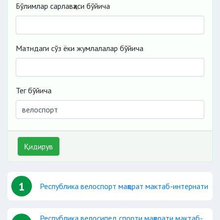
Бўлимлар сарлавҳаси бўйича
Матндаги сўз ёки жумлалалар бўйича
Тег бўйича
Қидирув
1
Республика велоспорт маҳорат мактаб-интернати
Республика велосипед спорти маҳорати мактаб-