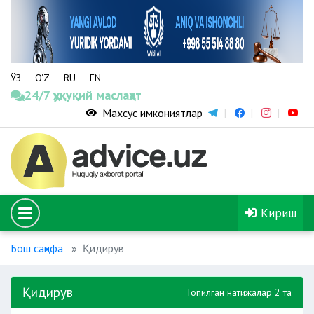
ЎЗ
O‘Z
RU
EN
24/7 ҳуқуқий маслаҳат
Махсус имкониятлар
Кириш
Бош саҳифа
Қидирув
Қидирув
Топилган натижалар 2 та