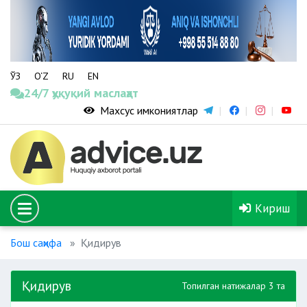
ЎЗ
O‘Z
RU
EN
24/7 ҳуқуқий маслаҳат
Махсус имкониятлар
Кириш
Бош саҳифа
Қидирув
Қидирув
Топилган натижалар 3 та