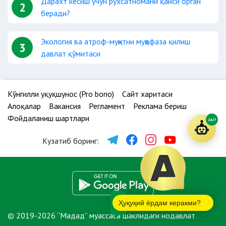
Дарахт кесиш учун рухсатномани қайси орган
2
беради?
Экология ва атроф-муҳитни муҳофаза қилиш
3
давлат қўмитаси
Кўнгилли ҳуқуқшунос (Pro bono)
Сайт харитаси
Алоқалар
Вакансия
Регламент
Реклама бериш
Фойдаланиш шартлари
24/7
Кузатиб боринг:
Ҳуқуқий ёрдам керакми?
© 2019-2026 “Мадад” муассаса шаклидаги нодавлат