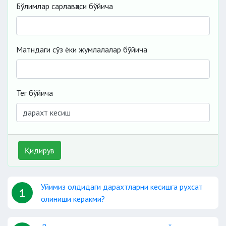
Бўлимлар сарлавҳаси бўйича
Матндаги сўз ёки жумлалалар бўйича
Тег бўйича
Қидирув
Уйимиз олдидаги дарахтларни кесишга рухсат
1
олиниши керакми?