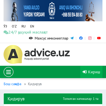
ЎЗ
O‘Z
RU
EN
24/7 ҳуқуқий маслаҳат
Махсус имкониятлар
Кириш
Бош саҳифа
Қидирув
Қидирув
Топилган натижалар 1 та