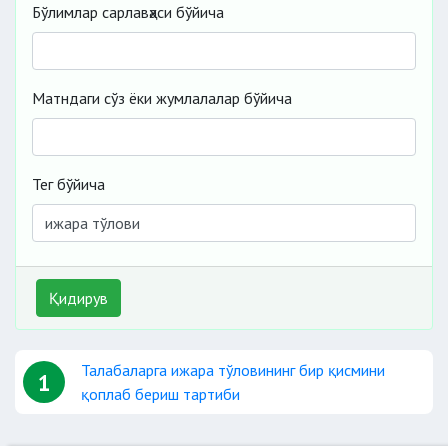
Бўлимлар сарлавҳаси бўйича
Матндаги сўз ёки жумлалалар бўйича
Тег бўйича
Қидирув
Талабаларга ижара тўловининг бир қисмини
1
қоплаб бериш тартиби