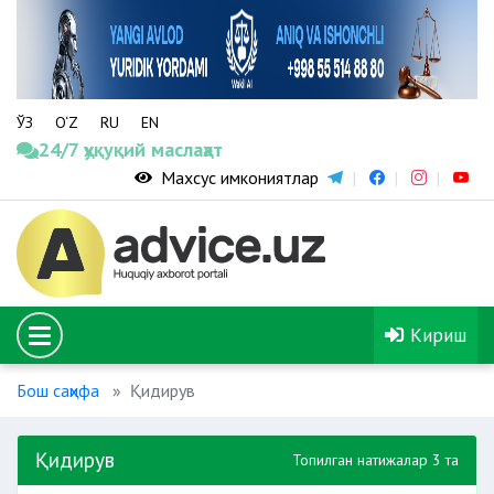
ЎЗ
O‘Z
RU
EN
24/7 ҳуқуқий маслаҳат
Махсус имкониятлар
Кириш
Бош саҳифа
Қидирув
Қидирув
Топилган натижалар 3 та