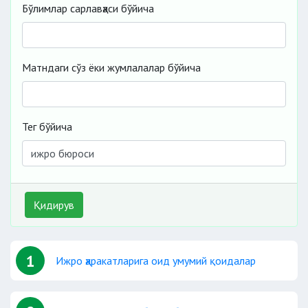
Бўлимлар сарлавҳаси бўйича
Матндаги сўз ёки жумлалалар бўйича
Тег бўйича
Қидирув
1
Ижро ҳаракатларига оид умумий қоидалар