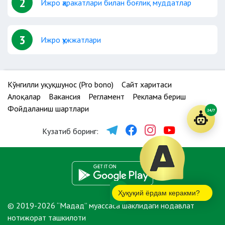
2
Ижро ҳаракатлари билан боғлиқ муддатлар
3
Ижро ҳужжатлари
Кўнгилли ҳуқуқшунос (Pro bono)
Сайт харитаси
Алоқалар
Вакансия
Регламент
Реклама бериш
Фойдаланиш шартлари
24/7
Кузатиб боринг:
Ҳуқуқий ёрдам керакми?
© 2019-2026 “Мадад” муассаса шаклидаги нодавлат
нотижорат ташкилоти