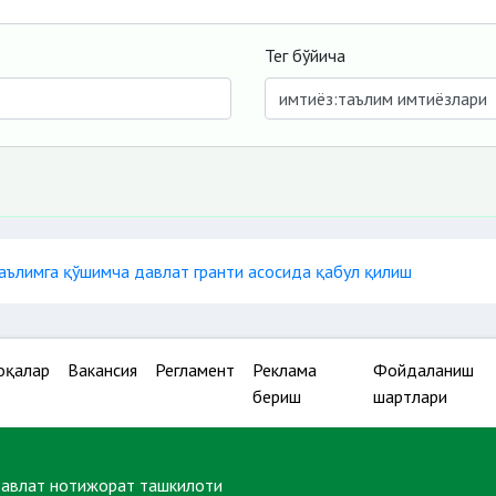
Тег бўйича
таълимга қўшимча давлат гранти асосида қабул қилиш
оқалар
Вакансия
Регламент
Реклама
Фойдаланиш
бериш
шартлари
давлат нотижорат ташкилоти