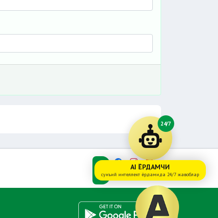
24/7
AI ЁРДАМЧИ
сунъий интеллект ёрдамида 24/7 жавоблар