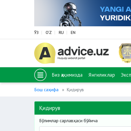
ЎЗ
O‘Z
RU
EN
Биз ҳақимизда
Янгиликлар
Экс
Бош саҳифа
Қидирув
Қидирув
Бўлимлар сарлавҳаси бўйича