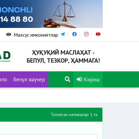
Махсус имкониятлар
ҲУҚУҚИЙ МАСЛАҲАТ -
БЕПУЛ, ТЕЗКОР, ҲАММАГА!
ono
Бепул ваучер
Кириш
Топилган натижалар 1 та