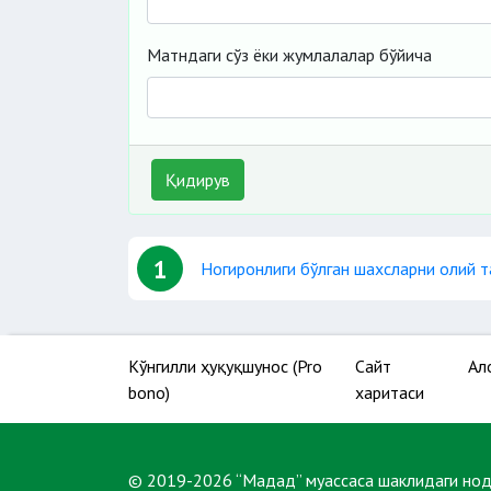
Матндаги сўз ёки жумлалалар бўйича
Қидирув
1
Ногиронлиги бўлган шахсларни олий 
Кўнгилли ҳуқуқшунос (Pro
Сайт
Ал
bono)
харитаси
© 2019-2026 “Мадад” муассаса шаклидаги но