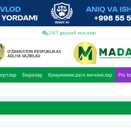
24/7 ҳуқуқий маслаҳат
пертлар
Бюролар
Қонунчиликдаги янгиликлар
Pro b