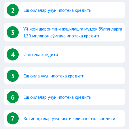
2
Ёш оилалар учун ипотека кредити
Уй-жой шароитини яхшилашга муҳтож бўлганларга
3
120 миллион сўмгача ипотека кредити
4
Ипотека кредити
5
Ёш оила учун ипотека кредити
6
Ёш оилалар учун ипотека кредити
7
Хотин-қизлар учун имтиёзли ипотека кредити