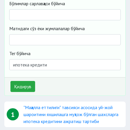
Бўлимлар сарлавҳаси бўйича
Матндаги сўз ёки жумлалалар бўйича
Тег бўйича
Қидирув
"Маҳалла еттилиги" тавсияси асосида уй-жой
1
шароитини яхшилашга муҳтож бўлган шахсларга
ипотека кредитини ажратиш тартиби