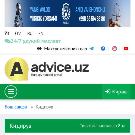
ЎЗ
O‘Z
RU
EN
24/7 ҳуқуқий маслаҳат
Махсус имкониятлар
Кириш
Бош саҳифа
Қидирув
Қидирув
Топилган натижалар 8 та