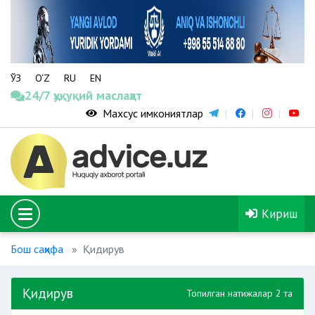
ЎЗ
O‘Z
RU
EN
24/7 ҳуқуқий маслаҳат
Махсус имкониятлар
Кириш
Бош саҳифа
Қидирув
Қидирув
Топилган натижалар 2 та