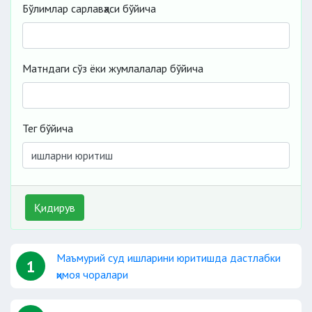
Бўлимлар сарлавҳаси бўйича
Матндаги сўз ёки жумлалалар бўйича
Тег бўйича
Қидирув
Маъмурий суд ишларини юритишда дастлабки
1
ҳимоя чоралари