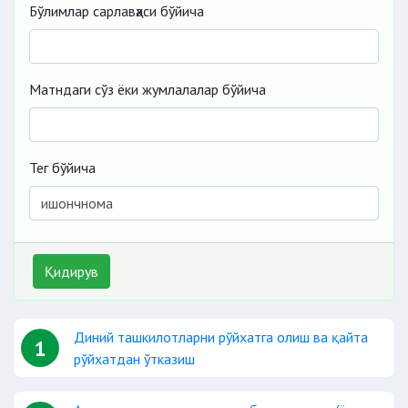
Бўлимлар сарлавҳаси бўйича
Матндаги сўз ёки жумлалалар бўйича
Тег бўйича
Қидирув
Диний ташкилотларни рўйхатга олиш ва қайта
1
рўйхатдан ўтказиш