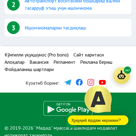
Автотранспорт воситасини бошқариш ва/ёки
2
тасарруф этиш учун ишончнома
3
Ишончномаларни тасдиқлаш
Кўнгилли ҳуқуқшунос (Pro bono)
Сайт харитаси
Алоқалар
Вакансия
Регламент
Реклама бериш
Фойдаланиш шартлари
24/7
Кузатиб боринг:
Ҳуқуқий ёрдам керакми?
© 2019-2026 “Мадад” муассаса шаклидаги нодавлат
нотижорат ташкилоти