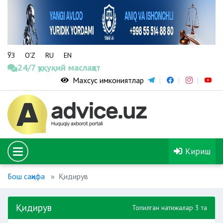
ЎЗ
O‘Z
RU
EN
24/7 ҳуқуқий маслаҳат
Махсус имкониятлар
Кириш
Бош саҳифа
Қидирув
Қидирув
Топилган натижалар 3 та