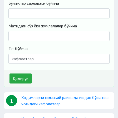
Бўлимлар сарлавҳаси бўйича
Матндаги сўз ёки жумлалалар бўйича
Тег бўйича
Қидирув
Ходимларни оммавий равишда ишдан бўшатиш
1
чоғидаги кафолатлар