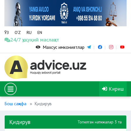
ЎЗ
O‘Z
RU
EN
24/7 ҳуқуқий маслаҳат
Махсус имкониятлар
Кириш
Бош саҳифа
Қидирув
Қидирув
Топилган натижалар 3 та