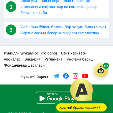
Ишни ўқиш билан бирга олиб бораётган
2
ходимларга кафолатлар ва компенсациялар
бериш тартиби
Уч ёшгача бўлган боласи бор ходим билан меҳнат
3
шартномасини бекор қилишдаги кафолатлар
Кўнгилли ҳуқуқшунос (Pro bono)
Сайт харитаси
Алоқалар
Вакансия
Регламент
Реклама бериш
Фойдаланиш шартлари
24/7
Кузатиб боринг:
Ҳуқуқий ёрдам керакми?