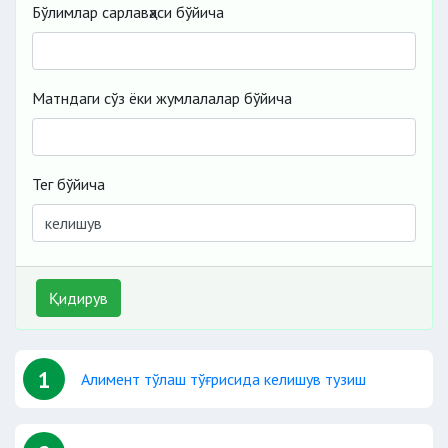
Бўлимлар сарлавҳаси бўйича
Матндаги сўз ёки жумлалалар бўйича
Тег бўйича
Қидирув
1
Алимент тўлаш тўғрисида келишув тузиш