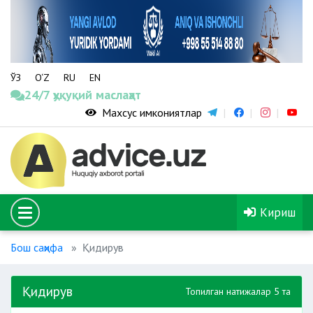
ЎЗ
O‘Z
RU
EN
24/7 ҳуқуқий маслаҳат
Махсус имкониятлар
Кириш
Бош саҳифа
Қидирув
Қидирув
Топилган натижалар 5 та