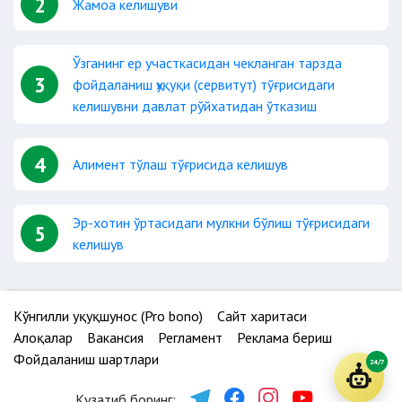
2
Жамоа келишуви
Ўзганинг ер участкасидан чекланган тарзда
3
фойдаланиш ҳуқуқи (сервитут) тўғрисидаги
келишувни давлат рўйхатидан ўтказиш
4
Алимент тўлаш тўғрисида келишув
Эр-хотин ўртасидаги мулкни бўлиш тўғрисидаги
5
келишув
Кўнгилли ҳуқуқшунос (Pro bono)
Сайт харитаси
Алоқалар
Вакансия
Регламент
Реклама бериш
Фойдаланиш шартлари
24/7
Кузатиб боринг: