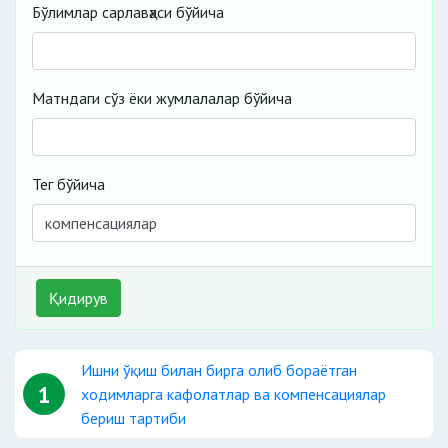
Бўлимлар сарлавҳаси бўйича
Матндаги сўз ёки жумлалалар бўйича
Тег бўйича
Қидирув
Ишни ўқиш билан бирга олиб бораётган
1
ходимларга кафолатлар ва компенсациялар
бериш тартиби