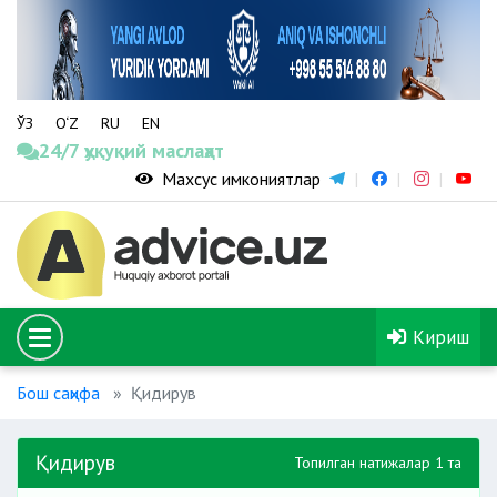
ЎЗ
O‘Z
RU
EN
24/7 ҳуқуқий маслаҳат
Махсус имкониятлар
Кириш
Бош саҳифа
Қидирув
Қидирув
Топилган натижалар 1 та