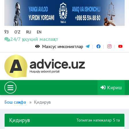
ЎЗ
O‘Z
RU
EN
24/7 ҳуқуқий маслаҳат
Махсус имкониятлар
Кириш
Бош саҳифа
Қидирув
Қидирув
Топилган натижалар 5 та