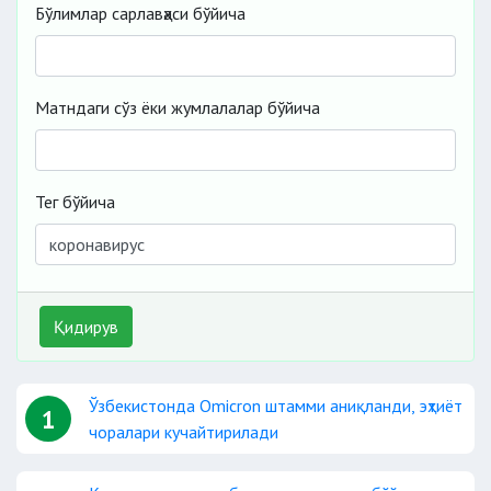
Бўлимлар сарлавҳаси бўйича
Матндаги сўз ёки жумлалалар бўйича
Тег бўйича
Қидирув
Ўзбекистонда Omicron штамми аниқланди, эҳтиёт
1
чоралари кучайтирилади