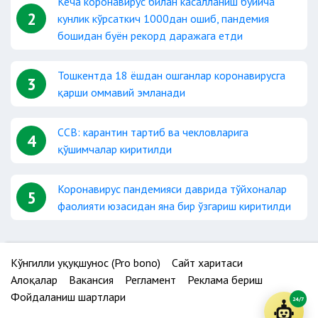
Кеча коронавирус билан касалланиш бўйича
2
кунлик кўрсаткич 1000дан ошиб, пандемия
бошидан буён рекорд даражага етди
Тошкентда 18 ёшдан ошганлар коронавирусга
3
қарши оммавий эмланади
ССВ: карантин тартиб ва чекловларига
4
қўшимчалар киритилди
Коронавирус пандемияси даврида тўйхоналар
5
фаолияти юзасидан яна бир ўзгариш киритилди
Кўнгилли ҳуқуқшунос (Pro bono)
Сайт харитаси
Алоқалар
Вакансия
Регламент
Реклама бериш
Фойдаланиш шартлари
24/7