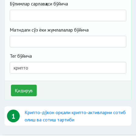
Бўлимлар сарлавҳаси бўйича
Матндаги сўз ёки жумлалалар бўйича
Тег бўйича
Қидирув
Крипто-дўкон орқали крипто-активларни сотиб
1
олиш ва сотиш тартиби