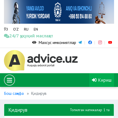
ЎЗ
O‘Z
RU
EN
24/7 ҳуқуқий маслаҳат
Махсус имкониятлар
Кириш
Бош саҳифа
Қидирув
Қидирув
Топилган натижалар 1 та