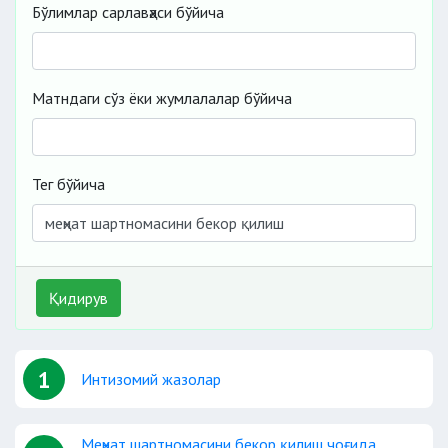
Бўлимлар сарлавҳаси бўйича
Матндаги сўз ёки жумлалалар бўйича
Тег бўйича
Қидирув
1
Интизомий жазолар
Меҳнат шартномасини бекор қилиш чоғида