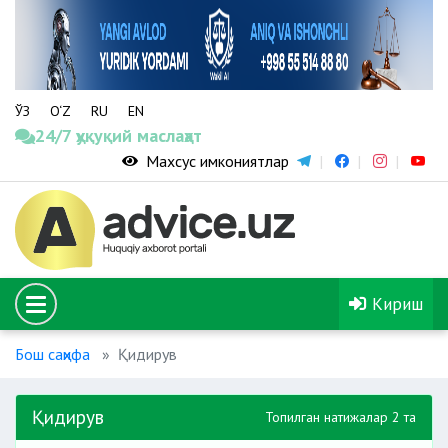
ЎЗ
O‘Z
RU
EN
24/7 ҳуқуқий маслаҳат
Махсус имкониятлар
Кириш
Бош саҳифа
Қидирув
Қидирув
Топилган натижалар 2 та