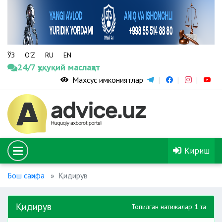
ЎЗ
O‘Z
RU
EN
24/7 ҳуқуқий маслаҳат
Махсус имкониятлар
Кириш
Бош саҳифа
Қидирув
Қидирув
Топилган натижалар 1 та