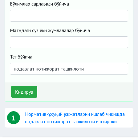
Бўлимлар сарлавҳаси бўйича
Матндаги сўз ёки жумлалалар бўйича
Тег бўйича
Қидирув
Норматив-ҳуқуқий ҳужжатларни ишлаб чиқишда
1
нодавлат нотижорат ташкилоти иштироки