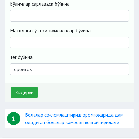
Бўлимлар сарлавҳаси бўйича
Матндаги сўз ёки жумлалалар бўйича
Тег бўйича
Қидирув
Болалар соғломлаштириш оромгоҳларида дам
1
оладиган болалар қамрови кенгайтирилади