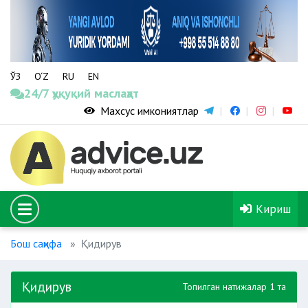
ЎЗ
O‘Z
RU
EN
24/7 ҳуқуқий маслаҳат
Махсус имкониятлар
Кириш
Бош саҳифа
Қидирув
Қидирув
Топилган натижалар 1 та