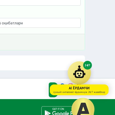
24/7
AI ЁРДАМЧИ
сунъий интеллект ёрдамида 24/7 жавоблар