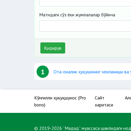
Матндаги сўз ёки жумлалалар бўйича
Қидирув
1
Ота-оналик ҳуқуқининг чекланиши ва 
Кўнгилли ҳуқуқшунос (Pro
Сайт
Ал
bono)
харитаси
© 2019-2026 “Мадад” муассаса шаклидаги но