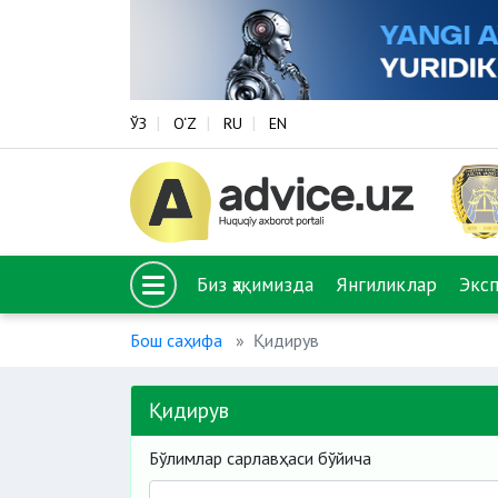
ЎЗ
O‘Z
RU
EN
Биз ҳақимизда
Янгиликлар
Экс
Бош саҳифа
Қидирув
Қидирув
Бўлимлар сарлавҳаси бўйича