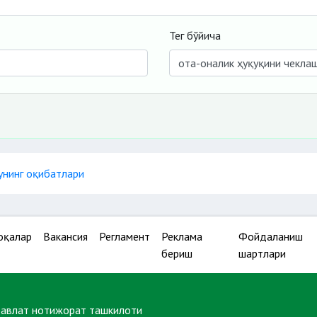
Тег бўйича
унинг оқибатлари
оқалар
Вакансия
Регламент
Реклама
Фойдаланиш
бериш
шартлари
давлат нотижорат ташкилоти