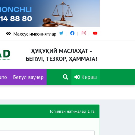
Махсус имкониятлар
ҲУҚУҚИЙ МАСЛАҲАТ -
БЕПУЛ, ТЕЗКОР, ҲАММАГА!
ono
Бепул ваучер
Кириш
Топилган натижалар 1 та