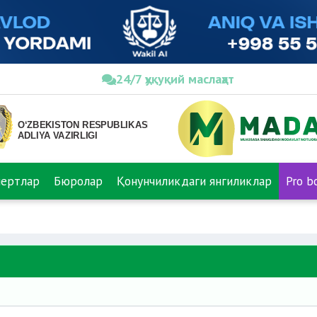
24/7 ҳуқуқий маслаҳат
пертлар
Бюролар
Қонунчиликдаги янгиликлар
Pro b