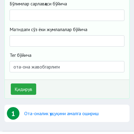
Бўлимлар сарлавҳаси бўйича
Матндаги сўз ёки жумлалалар бўйича
Тег бўйича
Қидирув
1
Ота-оналик ҳуқуқини амалга ошириш