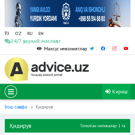
ЎЗ
O‘Z
RU
EN
24/7 ҳуқуқий маслаҳат
Махсус имкониятлар
Кириш
Бош саҳифа
Қидирув
Қидирув
Топилган натижалар 1 та