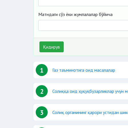
Матндаги сўз ёки жумлалалар бўйича
Қидирув
1
Газ таъминотига оид масалалар
2
Солиққа оид ҳуқуқбузарликлар учун м
3
Солиқ органининг қарори устидан ши