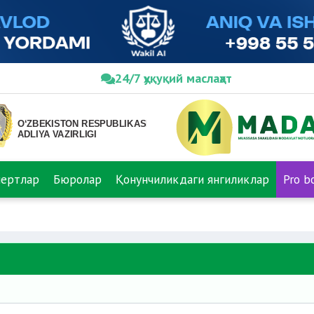
24/7 ҳуқуқий маслаҳат
пертлар
Бюролар
Қонунчиликдаги янгиликлар
Pro b