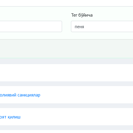
Тег бўйича
олиявий санкциялар
коят қилиш