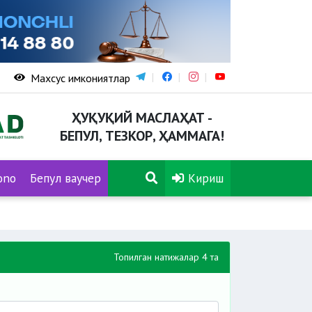
Махсус имкониятлар
ҲУҚУҚИЙ МАСЛАҲАТ -
БЕПУЛ, ТЕЗКОР, ҲАММАГА!
ono
Бепул ваучер
Кириш
Топилган натижалар 4 та