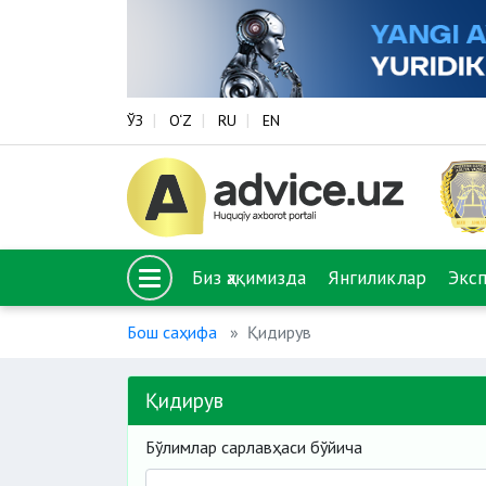
ЎЗ
O‘Z
RU
EN
Биз ҳақимизда
Янгиликлар
Экс
Бош саҳифа
Қидирув
Қидирув
Бўлимлар сарлавҳаси бўйича